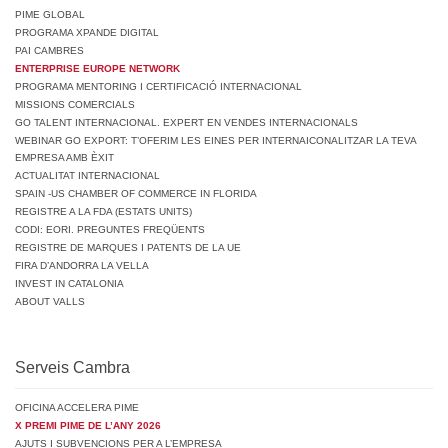
PIME GLOBAL
PROGRAMA XPANDE DIGITAL
PAI CAMBRES
ENTERPRISE EUROPE NETWORK
PROGRAMA MENTORING I CERTIFICACIÓ INTERNACIONAL
MISSIONS COMERCIALS
GO TALENT INTERNACIONAL. EXPERT EN VENDES INTERNACIONALS
WEBINAR GO EXPORT: T’OFERIM LES EINES PER INTERNAICONALITZAR LA TEVA
EMPRESA AMB ÈXIT
ACTUALITAT INTERNACIONAL
SPAIN -US CHAMBER OF COMMERCE IN FLORIDA
REGISTRE A LA FDA (ESTATS UNITS)
CODI: EORI. PREGUNTES FREQÜENTS
REGISTRE DE MARQUES I PATENTS DE LA UE
FIRA D’ANDORRA LA VELLA
INVEST IN CATALONIA
ABOUT VALLS
Serveis Cambra
OFICINA ACCELERA PIME
X PREMI PIME DE L’ANY 2026
AJUTS I SUBVENCIONS PER A L’EMPRESA