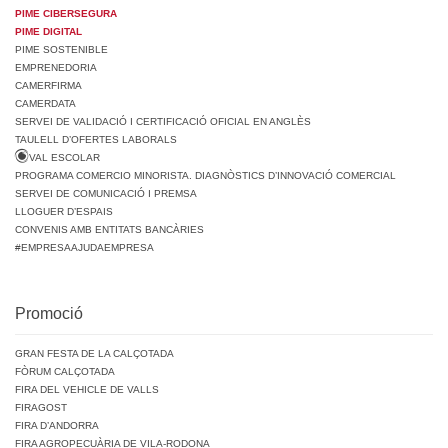
PIME CIBERSEGURA
PIME DIGITAL
PIME SOSTENIBLE
EMPRENEDORIA
CAMERFIRMA
CAMERDATA
SERVEI DE VALIDACIÓ I CERTIFICACIÓ OFICIAL EN ANGLÈS
TAULELL D’OFERTES LABORALS
VAL ESCOLAR
PROGRAMA COMERCIO MINORISTA. DIAGNÒSTICS D’INNOVACIÓ COMERCIAL
SERVEI DE COMUNICACIÓ I PREMSA
LLOGUER D’ESPAIS
CONVENIS AMB ENTITATS BANCÀRIES
#EMPRESAAJUDAEMPRESA
Promoció
GRAN FESTA DE LA CALÇOTADA
FÒRUM CALÇOTADA
FIRA DEL VEHICLE DE VALLS
FIRAGOST
FIRA D’ANDORRA
FIRA AGROPECUÀRIA DE VILA-RODONA