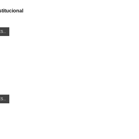
titucional
S...
S...