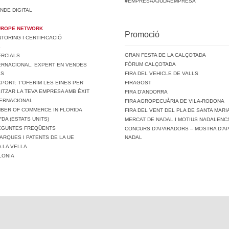
#EMPRESAAJUDAEMPRESA
NDE DIGITAL
UROPE NETWORK
Promoció
ORING I CERTIFICACIÓ
L
GRAN FESTA DE LA CALÇOTADA
ERCIALS
FÒRUM CALÇOTADA
ERNACIONAL. EXPERT EN VENDES
LS
FIRA DEL VEHICLE DE VALLS
PORT: T’OFERIM LES EINES PER
FIRAGOST
ITZAR LA TEVA EMPRESA AMB ÈXIT
FIRA D’ANDORRA
TERNACIONAL
FIRA AGROPECUÀRIA DE VILA-RODONA
MBER OF COMMERCE IN FLORIDA
FIRA DEL VENT DEL PLA DE SANTA MARI
FDA (ESTATS UNITS)
MERCAT DE NADAL I MOTIUS NADALENCS
REGUNTES FREQÜENTS
CONCURS D’APARADORS – MOSTRA D’A
ARQUES I PATENTS DE LA UE
NADAL
A LA VELLA
LONIA