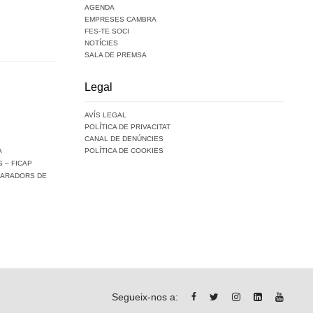
AGENDA
EMPRESES CAMBRA
FES-TE SOCI
NOTÍCIES
SALA DE PREMSA
Legal
AVÍS LEGAL
POLÍTICA DE PRIVACITAT
CANAL DE DENÚNCIES
A
POLÍTICA DE COOKIES
 – FICAP
PARADORS DE
Segueix-nos a: