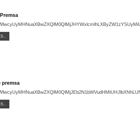
e Premsa
LWlwcyUyMHNuaXBwZXQlM0QlMjJHYWxlcmlhLXByZW1zYSUyM
S...
e premsa
LWlwcyUyMHNuaXBwZXQlM0QlMjJEb2N1bWVudHMtUHJlbXNhL
S...