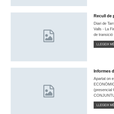
Recull de 
Diari de Tar
Valls - La F
de transició
LLEGEIX MÉ
Informes 
Apartat on 
ECONÒMICA
(presencia
CONJUNTU
LLEGEIX MÉ