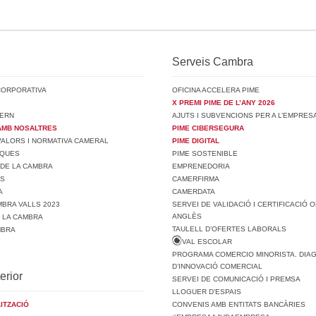
Serveis Cambra
CORPORATIVA
OFICINA ACCELERA PIME
X PREMI PIME DE L’ANY 2026
ERN
AJUTS I SUBVENCIONS PER A L’EMPRES
AMB NOSALTRES
PIME CIBERSEGURA
 VALORS I NORMATIVA CAMERAL
PIME DIGITAL
SQUES
PIME SOSTENIBLE
 DE LA CAMBRA
EMPRENEDORIA
TS
CAMERFIRMA
A
CAMERDATA
BRA VALLS 2023
SERVEI DE VALIDACIÓ I CERTIFICACIÓ O
ANGLÈS
E LA CAMBRA
TAULELL D’OFERTES LABORALS
MBRA
VAL ESCOLAR
PROGRAMA COMERCIO MINORISTA. DIA
D’INNOVACIÓ COMERCIAL
erior
SERVEI DE COMUNICACIÓ I PREMSA
LLOGUER D’ESPAIS
ITZACIÓ
CONVENIS AMB ENTITATS BANCÀRIES