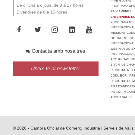
PIME GLOBAL
De dilluns a dijous, de 9 a 17 hores
PROGRAMA XPA
PAI CAMBRES
Divendres de 8 a 15 hores
ENTERPRISE E
PROGRAMA MENT
INTERNACIONA
MISSIONS COM
GO TALENT INT
INTERNACIONA
WEBINAR GO EX
Contacta amb nosaltres
INTERNAICONAL
ACTUALITAT IN
SPAIN -US CHA
Uneix-te al newsletter
REGISTRE A LA 
CODI: EORI. P
REGISTRE DE M
FIRA D’ANDORR
INVEST IN CATA
ABOUT VALLS
© 2026 - Cambra Oficial de Comerç, Indústria i Serveis de Valls.