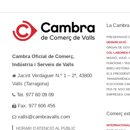
La Cambra
PRESENTACIÓ 
DEMARCACIÓ
ÒRGAN DE GOV
COL·LABOREN 
Cambra Oficial de Comerç,
MISSIÓ, VISIÓ,
FUNCIONS I TA
Indústria i Serveis de Valls
BREU HISTÒRIA
ELS PRESIDEN
Jacint Verdaguer N.º 1 – 2ª, 43800
TRANSPARÈNCI
Valls (Tarragona)
ELECCIONS CAM
FES-TE SOCI D
Tel. 977 60 09 09
EMPRESES CA
Fax. 977 606 456
Comerç ext
valls@cambravalls.com
INTERNACIONAL
HORARI D’ATENCIÓ AL PÚBLIC