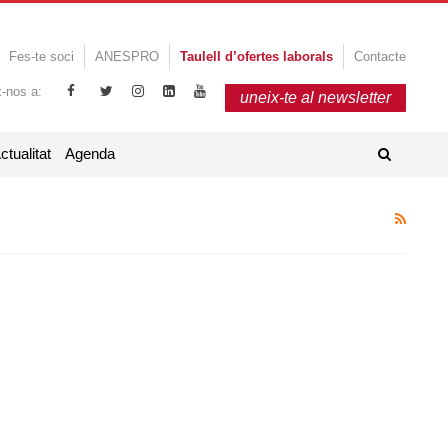
Fes-te soci
ANESPRO
Taulell d’ofertes laborals
Contacte
x-nos a:
uneix-te al newsletter
ctualitat
Agenda