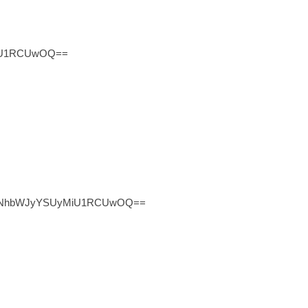
iU1RCUwOQ==
UNhbWJyYSUyMiU1RCUwOQ==