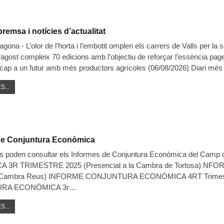
premsa i notícies d’actualitat
ragona - L’olor de l’horta i l’embotit omplen els carrers de Valls per l
iragost compleix 70 edicions amb l’objectiu de reforçar l’essència pa
 cap a un futur amb més productors agrícoles (06/08/2026) Diari més
S...
de Conjuntura Econòmica
es poden consultar els Informes de Conjuntura Econòmica del Camp de
 3R TRIMESTRE 2025 (Presencial a la Cambra de Tortosa)
l Cambra Reus) INFORME CONJUNTURA ECONÒMICA 4RT Trimestre 
RA ECONÒMICA 3r
…
S...