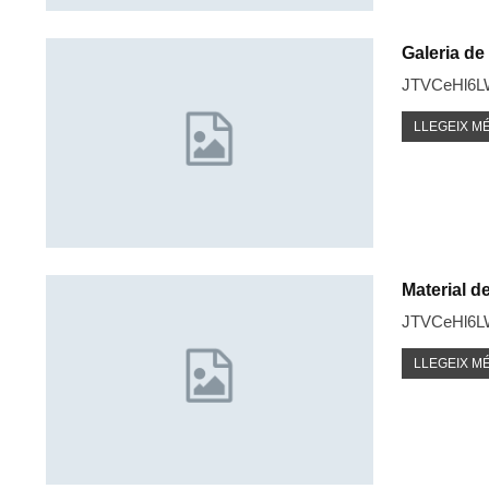
Galeria d
JTVCeHl6
LLEGEIX MÉ
Material d
JTVCeHl6
LLEGEIX MÉ