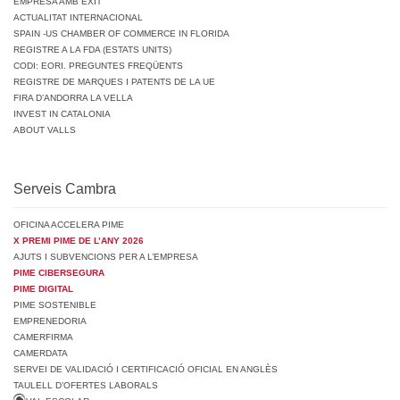
EMPRESA AMB ÈXIT
ACTUALITAT INTERNACIONAL
SPAIN -US CHAMBER OF COMMERCE IN FLORIDA
REGISTRE A LA FDA (ESTATS UNITS)
CODI: EORI. PREGUNTES FREQÜENTS
REGISTRE DE MARQUES I PATENTS DE LA UE
FIRA D’ANDORRA LA VELLA
INVEST IN CATALONIA
ABOUT VALLS
Serveis Cambra
OFICINA ACCELERA PIME
X PREMI PIME DE L’ANY 2026
AJUTS I SUBVENCIONS PER A L’EMPRESA
PIME CIBERSEGURA
PIME DIGITAL
PIME SOSTENIBLE
EMPRENEDORIA
CAMERFIRMA
CAMERDATA
SERVEI DE VALIDACIÓ I CERTIFICACIÓ OFICIAL EN ANGLÈS
TAULELL D’OFERTES LABORALS