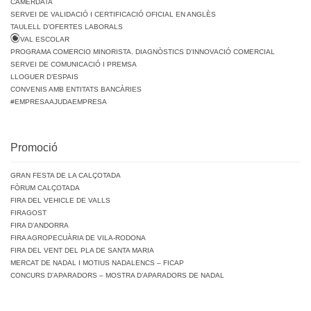
CAMERDATA
SERVEI DE VALIDACIÓ I CERTIFICACIÓ OFICIAL EN ANGLÈS
TAULELL D’OFERTES LABORALS
VAL ESCOLAR
PROGRAMA COMERCIO MINORISTA. DIAGNÒSTICS D’INNOVACIÓ COMERCIAL
SERVEI DE COMUNICACIÓ I PREMSA
LLOGUER D’ESPAIS
CONVENIS AMB ENTITATS BANCÀRIES
#EMPRESAAJUDAEMPRESA
Promoció
GRAN FESTA DE LA CALÇOTADA
FÒRUM CALÇOTADA
FIRA DEL VEHICLE DE VALLS
FIRAGOST
FIRA D’ANDORRA
FIRA AGROPECUÀRIA DE VILA-RODONA
FIRA DEL VENT DEL PLA DE SANTA MARIA
MERCAT DE NADAL I MOTIUS NADALENCS – FICAP
CONCURS D’APARADORS – MOSTRA D’APARADORS DE NADAL