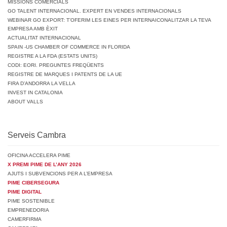
MISSIONS COMERCIALS
GO TALENT INTERNACIONAL. EXPERT EN VENDES INTERNACIONALS
WEBINAR GO EXPORT: T’OFERIM LES EINES PER INTERNAICONALITZAR LA TEVA
EMPRESA AMB ÈXIT
ACTUALITAT INTERNACIONAL
SPAIN -US CHAMBER OF COMMERCE IN FLORIDA
REGISTRE A LA FDA (ESTATS UNITS)
CODI: EORI. PREGUNTES FREQÜENTS
REGISTRE DE MARQUES I PATENTS DE LA UE
FIRA D’ANDORRA LA VELLA
INVEST IN CATALONIA
ABOUT VALLS
Serveis Cambra
OFICINA ACCELERA PIME
X PREMI PIME DE L’ANY 2026
AJUTS I SUBVENCIONS PER A L’EMPRESA
PIME CIBERSEGURA
PIME DIGITAL
PIME SOSTENIBLE
EMPRENEDORIA
CAMERFIRMA