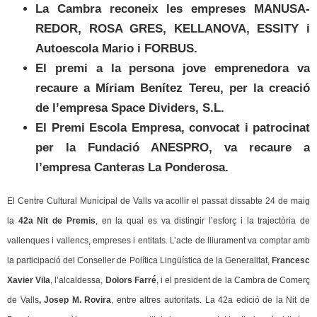
La Cambra reconeix les empreses MANUSA-
REDOR, ROSA GRES, KELLANOVA, ESSITY i
Autoescola Mario i FORBUS.
El premi a la persona jove emprenedora va
recaure a Míriam Benítez Tereu, per la creació
de l’empresa Space Dividers, S.L.
El Premi Escola Empresa, convocat i patrocinat
per la Fundació ANESPRO, va recaure a
l’empresa Canteras La Ponderosa.
El Centre Cultural Municipal de Valls va acollir el passat dissabte 24 de maig
la
42a Nit de Premis
, en la qual es va distingir l’esforç i la trajectòria de
vallenques i vallencs, empreses i entitats. L’acte de lliurament va comptar amb
la participació del Conseller de Política Lingüística de la Generalitat,
Francesc
Xavier Vila
, l’alcaldessa,
Dolors Farré
, i el president de la Cambra de Comerç
de Valls
, Josep M. Rovira
, entre altres autoritats. La 42a edició de la Nit de