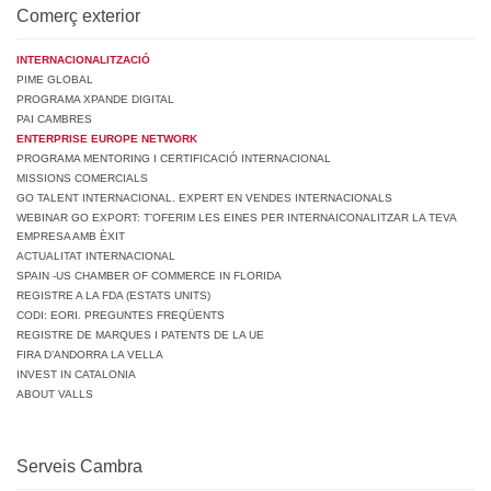
Comerç exterior
INTERNACIONALITZACIÓ
PIME GLOBAL
PROGRAMA XPANDE DIGITAL
PAI CAMBRES
ENTERPRISE EUROPE NETWORK
PROGRAMA MENTORING I CERTIFICACIÓ INTERNACIONAL
MISSIONS COMERCIALS
GO TALENT INTERNACIONAL. EXPERT EN VENDES INTERNACIONALS
WEBINAR GO EXPORT: T’OFERIM LES EINES PER INTERNAICONALITZAR LA TEVA
EMPRESA AMB ÈXIT
ACTUALITAT INTERNACIONAL
SPAIN -US CHAMBER OF COMMERCE IN FLORIDA
REGISTRE A LA FDA (ESTATS UNITS)
CODI: EORI. PREGUNTES FREQÜENTS
REGISTRE DE MARQUES I PATENTS DE LA UE
FIRA D’ANDORRA LA VELLA
INVEST IN CATALONIA
ABOUT VALLS
Serveis Cambra