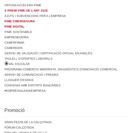
OFICINA ACCELERA PIME
X PREMI PIME DE L’ANY 2026
AJUTS I SUBVENCIONS PER A L’EMPRESA
PIME CIBERSEGURA
PIME DIGITAL
PIME SOSTENIBLE
EMPRENEDORIA
CAMERFIRMA
CAMERDATA
SERVEI DE VALIDACIÓ I CERTIFICACIÓ OFICIAL EN ANGLÈS
TAULELL D’OFERTES LABORALS
VAL ESCOLAR
PROGRAMA COMERCIO MINORISTA. DIAGNÒSTICS D’INNOVACIÓ COMERCIAL
SERVEI DE COMUNICACIÓ I PREMSA
LLOGUER D’ESPAIS
CONVENIS AMB ENTITATS BANCÀRIES
#EMPRESAAJUDAEMPRESA
Promoció
GRAN FESTA DE LA CALÇOTADA
FÒRUM CALÇOTADA
FIRA DEL VEHICLE DE VALLS