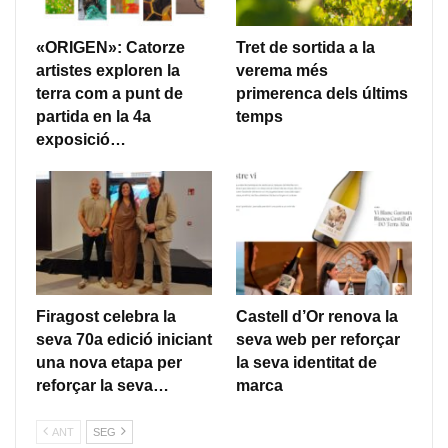
«ORIGEN»: Catorze
Tret de sortida a la
artistes exploren la
verema més
terra com a punt de
primerenca dels últims
partida en la 4a
temps
exposició…
Firagost celebra la
Castell d’Or renova la
seva 70a edició iniciant
seva web per reforçar
una nova etapa per
la seva identitat de
reforçar la seva…
marca
ANT
SEG