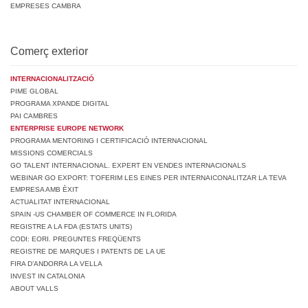
EMPRESES CAMBRA
Comerç exterior
INTERNACIONALITZACIÓ
PIME GLOBAL
PROGRAMA XPANDE DIGITAL
PAI CAMBRES
ENTERPRISE EUROPE NETWORK
PROGRAMA MENTORING I CERTIFICACIÓ INTERNACIONAL
MISSIONS COMERCIALS
GO TALENT INTERNACIONAL. EXPERT EN VENDES INTERNACIONALS
WEBINAR GO EXPORT: T’OFERIM LES EINES PER INTERNAICONALITZAR LA TEVA
EMPRESA AMB ÈXIT
ACTUALITAT INTERNACIONAL
SPAIN -US CHAMBER OF COMMERCE IN FLORIDA
REGISTRE A LA FDA (ESTATS UNITS)
CODI: EORI. PREGUNTES FREQÜENTS
REGISTRE DE MARQUES I PATENTS DE LA UE
FIRA D’ANDORRA LA VELLA
INVEST IN CATALONIA
ABOUT VALLS