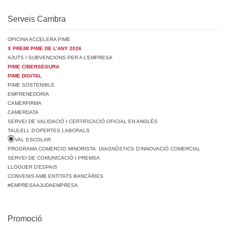
Serveis Cambra
OFICINA ACCELERA PIME
X PREMI PIME DE L’ANY 2026
AJUTS I SUBVENCIONS PER A L’EMPRESA
PIME CIBERSEGURA
PIME DIGITAL
PIME SOSTENIBLE
EMPRENEDORIA
CAMERFIRMA
CAMERDATA
SERVEI DE VALIDACIÓ I CERTIFICACIÓ OFICIAL EN ANGLÈS
TAULELL D’OFERTES LABORALS
VAL ESCOLAR
PROGRAMA COMERCIO MINORISTA. DIAGNÒSTICS D’INNOVACIÓ COMERCIAL
SERVEI DE COMUNICACIÓ I PREMSA
LLOGUER D’ESPAIS
CONVENIS AMB ENTITATS BANCÀRIES
#EMPRESAAJUDAEMPRESA
Promoció