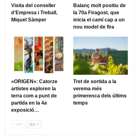
Visita del conseller
Balanç molt positiu de
d’Empresa i Treball,
la 70a Firagost, que
Miquel Sàmper
inicia el camí cap a un
nou model de fira
«ORIGEN»: Catorze
Tret de sortida a la
artistes exploren la
verema més
terra com a punt de
primerenca dels últims
partida en la 4a
temps
exposició…
ANT
SEG