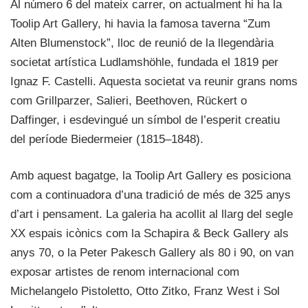
Al número 6 del mateix carrer, on actualment hi ha la
Toolip Art Gallery, hi havia la famosa taverna “Zum
Alten Blumenstock”, lloc de reunió de la llegendària
societat artística Ludlamshöhle, fundada el 1819 per
Ignaz F. Castelli. Aquesta societat va reunir grans noms
com Grillparzer, Salieri, Beethoven, Rückert o
Daffinger, i esdevingué un símbol de l’esperit creatiu
del període Biedermeier (1815–1848).
Amb aquest bagatge, la Toolip Art Gallery es posiciona
com a continuadora d’una tradició de més de 325 anys
d’art i pensament. La galeria ha acollit al llarg del segle
XX espais icònics com la Schapira & Beck Gallery als
anys 70, o la Peter Pakesch Gallery als 80 i 90, on van
exposar artistes de renom internacional com
Michelangelo Pistoletto, Otto Zitko, Franz West i Sol