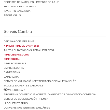
REGISTRE DE MARQUES I PATENTS DE LA UE
FIRA D’ANDORRA LA VELLA
INVEST IN CATALONIA
ABOUT VALLS
Serveis Cambra
OFICINA ACCELERA PIME
X PREMI PIME DE L’ANY 2026
AJUTS I SUBVENCIONS PER A L’EMPRESA
PIME CIBERSEGURA
PIME DIGITAL
PIME SOSTENIBLE
EMPRENEDORIA
CAMERFIRMA
CAMERDATA
SERVEI DE VALIDACIÓ I CERTIFICACIÓ OFICIAL EN ANGLÈS
TAULELL D’OFERTES LABORALS
VAL ESCOLAR
PROGRAMA COMERCIO MINORISTA. DIAGNÒSTICS D’INNOVACIÓ COMERCIAL
SERVEI DE COMUNICACIÓ I PREMSA
LLOGUER D’ESPAIS
CONVENIS AMB ENTITATS BANCÀRIES