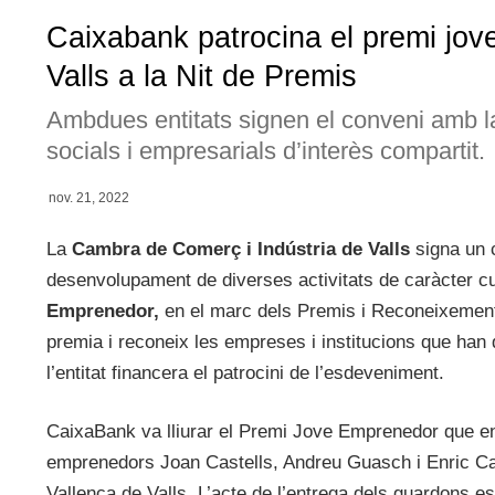
Caixabank patrocina el premi jo
Valls a la Nit de Premis
Ambdues entitats signen el conveni amb la 
socials i empresarials d’interès compartit.
nov. 21, 2022
La
Cambra de Comerç i Indústria de Valls
signa un 
desenvolupament de diverses activitats de caràcter cult
Emprenedor,
en el marc dels Premis i Reconeixement
premia i reconeix les empreses i institucions que han
l’entitat financera el patrocini de l’esdeveniment.
CaixaBank va lliurar el Premi Jove Emprenedor que en
emprenedors Joan Castells, Andreu Guasch i Enric Cas
Vallenca de Valls. L’acte de l’entrega dels guardons es