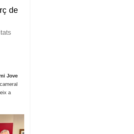
rç de
tats
mi Jove
 cameral
eix a