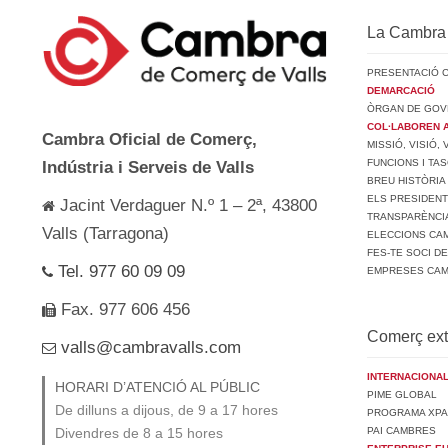
La Cambra
PRESENTACIÓ 
DEMARCACIÓ
ÒRGAN DE GOV
COL·LABOREN 
Cambra Oficial de Comerç,
MISSIÓ, VISIÓ,
FUNCIONS I TA
Indústria i Serveis de Valls
BREU HISTÒRIA
ELS PRESIDEN
Jacint Verdaguer N.º 1 – 2ª, 43800
TRANSPARÈNCI
Valls (Tarragona)
ELECCIONS CAM
FES-TE SOCI D
Tel. 977 60 09 09
EMPRESES CA
Fax. 977 606 456
Comerç ext
valls@cambravalls.com
INTERNACIONAL
HORARI D’ATENCIÓ AL PÚBLIC
PIME GLOBAL
De dilluns a dijous, de 9 a 17 hores
PROGRAMA XPA
PAI CAMBRES
Divendres de 8 a 15 hores