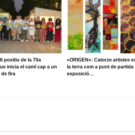
t positiu de la 70a
«ORIGEN»: Catorze artistes e
ue inicia el camí cap a un
la terra com a punt de partida 
de fira
exposició…