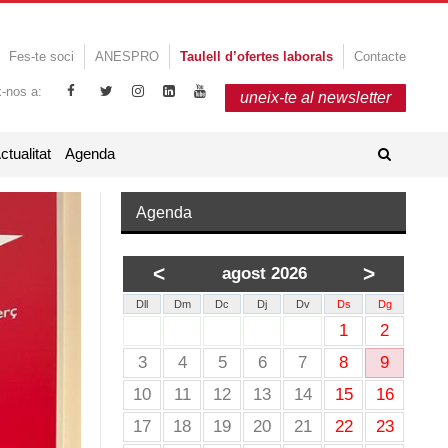
Fes-te soci
ANESPRO
Taulell d’ofertes laborals
Contacte
x-nos a:
uneix-te al newsletter
ctualitat
Agenda
Agenda
<
>
agost 2026
Dll
Dm
Dc
Dj
Dv
Ds
Dg
1
2
3
4
5
6
7
8
9
10
11
12
13
14
15
16
17
18
19
20
21
22
23