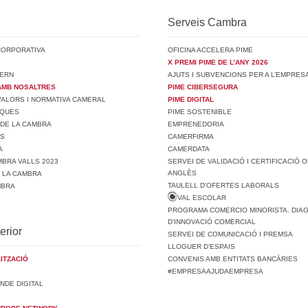
Serveis Cambra
CORPORATIVA
OFICINA ACCELERA PIME
X PREMI PIME DE L’ANY 2026
ERN
AJUTS I SUBVENCIONS PER A L’EMPRES
AMB NOSALTRES
PIME CIBERSEGURA
 VALORS I NORMATIVA CAMERAL
PIME DIGITAL
SQUES
PIME SOSTENIBLE
 DE LA CAMBRA
EMPRENEDORIA
TS
CAMERFIRMA
A
CAMERDATA
BRA VALLS 2023
SERVEI DE VALIDACIÓ I CERTIFICACIÓ O
ANGLÈS
E LA CAMBRA
TAULELL D’OFERTES LABORALS
MBRA
VAL ESCOLAR
PROGRAMA COMERCIO MINORISTA. DIA
D’INNOVACIÓ COMERCIAL
erior
SERVEI DE COMUNICACIÓ I PREMSA
LLOGUER D’ESPAIS
ITZACIÓ
CONVENIS AMB ENTITATS BANCÀRIES
#EMPRESAAJUDAEMPRESA
NDE DIGITAL