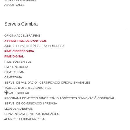
ABOUT VALLS
Serveis Cambra
OFICINA ACCELERA PIME
X PREMI PIME DE L’ANY 2026
AJUTS I SUBVENCIONS PER A L’EMPRESA
PIME CIBERSEGURA
PIME DIGITAL
PIME SOSTENIBLE
EMPRENEDORIA
CAMERFIRMA
CAMERDATA
SERVEI DE VALIDACIÓ I CERTIFICACIÓ OFICIAL EN ANGLÈS
TAULELL D’OFERTES LABORALS
VAL ESCOLAR
PROGRAMA COMERCIO MINORISTA. DIAGNÒSTICS D’INNOVACIÓ COMERCIAL
SERVEI DE COMUNICACIÓ I PREMSA
LLOGUER D’ESPAIS
CONVENIS AMB ENTITATS BANCÀRIES
#EMPRESAAJUDAEMPRESA