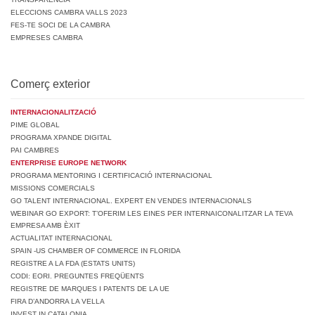
ELECCIONS CAMBRA VALLS 2023
FES-TE SOCI DE LA CAMBRA
EMPRESES CAMBRA
Comerç exterior
INTERNACIONALITZACIÓ
PIME GLOBAL
PROGRAMA XPANDE DIGITAL
PAI CAMBRES
ENTERPRISE EUROPE NETWORK
PROGRAMA MENTORING I CERTIFICACIÓ INTERNACIONAL
MISSIONS COMERCIALS
GO TALENT INTERNACIONAL. EXPERT EN VENDES INTERNACIONALS
WEBINAR GO EXPORT: T’OFERIM LES EINES PER INTERNAICONALITZAR LA TEVA
EMPRESA AMB ÈXIT
ACTUALITAT INTERNACIONAL
SPAIN -US CHAMBER OF COMMERCE IN FLORIDA
REGISTRE A LA FDA (ESTATS UNITS)
CODI: EORI. PREGUNTES FREQÜENTS
REGISTRE DE MARQUES I PATENTS DE LA UE
FIRA D’ANDORRA LA VELLA
INVEST IN CATALONIA