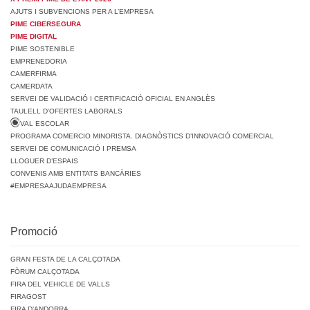
AJUTS I SUBVENCIONS PER A L’EMPRESA
PIME CIBERSEGURA
PIME DIGITAL
PIME SOSTENIBLE
EMPRENEDORIA
CAMERFIRMA
CAMERDATA
SERVEI DE VALIDACIÓ I CERTIFICACIÓ OFICIAL EN ANGLÈS
TAULELL D’OFERTES LABORALS
VAL ESCOLAR
PROGRAMA COMERCIO MINORISTA. DIAGNÒSTICS D’INNOVACIÓ COMERCIAL
SERVEI DE COMUNICACIÓ I PREMSA
LLOGUER D’ESPAIS
CONVENIS AMB ENTITATS BANCÀRIES
#EMPRESAAJUDAEMPRESA
Promoció
GRAN FESTA DE LA CALÇOTADA
FÒRUM CALÇOTADA
FIRA DEL VEHICLE DE VALLS
FIRAGOST
FIRA D’ANDORRA