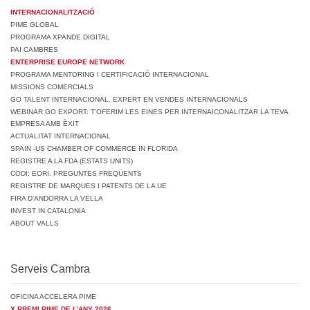
INTERNACIONALITZACIÓ
PIME GLOBAL
PROGRAMA XPANDE DIGITAL
PAI CAMBRES
ENTERPRISE EUROPE NETWORK
PROGRAMA MENTORING I CERTIFICACIÓ INTERNACIONAL
MISSIONS COMERCIALS
GO TALENT INTERNACIONAL. EXPERT EN VENDES INTERNACIONALS
WEBINAR GO EXPORT: T’OFERIM LES EINES PER INTERNAICONALITZAR LA TEVA
EMPRESA AMB ÈXIT
ACTUALITAT INTERNACIONAL
SPAIN -US CHAMBER OF COMMERCE IN FLORIDA
REGISTRE A LA FDA (ESTATS UNITS)
CODI: EORI. PREGUNTES FREQÜENTS
REGISTRE DE MARQUES I PATENTS DE LA UE
FIRA D’ANDORRA LA VELLA
INVEST IN CATALONIA
ABOUT VALLS
Serveis Cambra
OFICINA ACCELERA PIME
X PREMI PIME DE L’ANY 2026