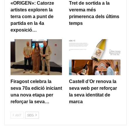
«ORIGEN»: Catorze
Tret de sortida a la
artistes exploren la
verema més
terra com a punt de
primerenca dels últims
partida en la 4a
temps
exposició…
Firagost celebra la
Castell d’Or renova la
seva 70a edició iniciant
seva web per reforçar
una nova etapa per
la seva identitat de
reforçar la seva…
marca
ANT
SEG