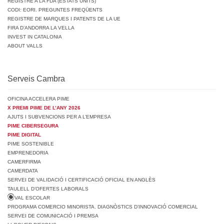
REGISTRE A LA FDA (ESTATS UNITS)
CODI: EORI. PREGUNTES FREQÜENTS
REGISTRE DE MARQUES I PATENTS DE LA UE
FIRA D’ANDORRA LA VELLA
INVEST IN CATALONIA
ABOUT VALLS
Serveis Cambra
OFICINA ACCELERA PIME
X PREMI PIME DE L’ANY 2026
AJUTS I SUBVENCIONS PER A L’EMPRESA
PIME CIBERSEGURA
PIME DIGITAL
PIME SOSTENIBLE
EMPRENEDORIA
CAMERFIRMA
CAMERDATA
SERVEI DE VALIDACIÓ I CERTIFICACIÓ OFICIAL EN ANGLÈS
TAULELL D’OFERTES LABORALS
VAL ESCOLAR
PROGRAMA COMERCIO MINORISTA. DIAGNÒSTICS D’INNOVACIÓ COMERCIAL
SERVEI DE COMUNICACIÓ I PREMSA