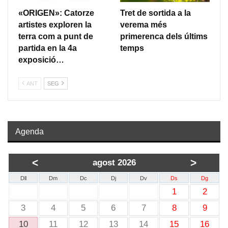
«ORIGEN»: Catorze
Tret de sortida a la
artistes exploren la
verema més
terra com a punt de
primerenca dels últims
partida en la 4a
temps
exposició…
ANT
SEG
Agenda
<
>
agost 2026
Dll
Dm
Dc
Dj
Dv
Ds
Dg
1
2
3
4
5
6
7
8
9
10
11
12
13
14
15
16