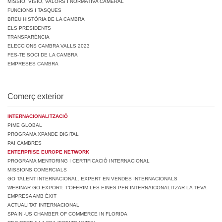
MISSIÓ, VISIÓ, VALORS I NORMATIVA CAMERAL
FUNCIONS I TASQUES
BREU HISTÒRIA DE LA CAMBRA
ELS PRESIDENTS
TRANSPARÈNCIA
ELECCIONS CAMBRA VALLS 2023
FES-TE SOCI DE LA CAMBRA
EMPRESES CAMBRA
Comerç exterior
INTERNACIONALITZACIÓ
PIME GLOBAL
PROGRAMA XPANDE DIGITAL
PAI CAMBRES
ENTERPRISE EUROPE NETWORK
PROGRAMA MENTORING I CERTIFICACIÓ INTERNACIONAL
MISSIONS COMERCIALS
GO TALENT INTERNACIONAL. EXPERT EN VENDES INTERNACIONALS
WEBINAR GO EXPORT: T’OFERIM LES EINES PER INTERNAICONALITZAR LA TEVA
EMPRESA AMB ÈXIT
ACTUALITAT INTERNACIONAL
SPAIN -US CHAMBER OF COMMERCE IN FLORIDA