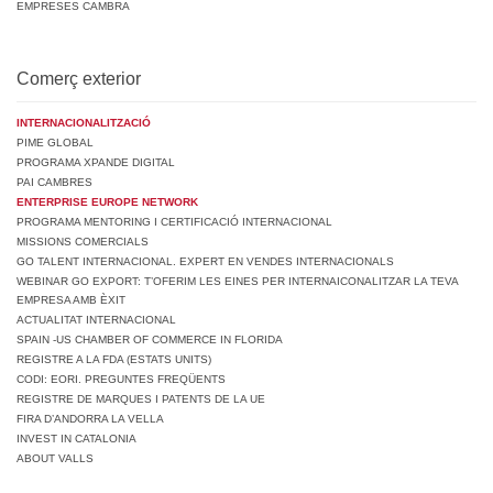
EMPRESES CAMBRA
Comerç exterior
INTERNACIONALITZACIÓ
PIME GLOBAL
PROGRAMA XPANDE DIGITAL
PAI CAMBRES
ENTERPRISE EUROPE NETWORK
PROGRAMA MENTORING I CERTIFICACIÓ INTERNACIONAL
MISSIONS COMERCIALS
GO TALENT INTERNACIONAL. EXPERT EN VENDES INTERNACIONALS
WEBINAR GO EXPORT: T’OFERIM LES EINES PER INTERNAICONALITZAR LA TEVA
EMPRESA AMB ÈXIT
ACTUALITAT INTERNACIONAL
SPAIN -US CHAMBER OF COMMERCE IN FLORIDA
REGISTRE A LA FDA (ESTATS UNITS)
CODI: EORI. PREGUNTES FREQÜENTS
REGISTRE DE MARQUES I PATENTS DE LA UE
FIRA D’ANDORRA LA VELLA
INVEST IN CATALONIA
ABOUT VALLS