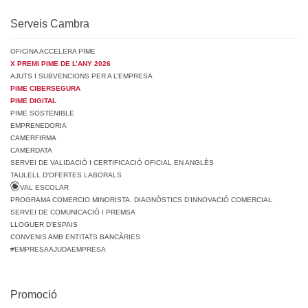
Serveis Cambra
OFICINA ACCELERA PIME
X PREMI PIME DE L’ANY 2026
AJUTS I SUBVENCIONS PER A L’EMPRESA
PIME CIBERSEGURA
PIME DIGITAL
PIME SOSTENIBLE
EMPRENEDORIA
CAMERFIRMA
CAMERDATA
SERVEI DE VALIDACIÓ I CERTIFICACIÓ OFICIAL EN ANGLÈS
TAULELL D’OFERTES LABORALS
VAL ESCOLAR
PROGRAMA COMERCIO MINORISTA. DIAGNÒSTICS D’INNOVACIÓ COMERCIAL
SERVEI DE COMUNICACIÓ I PREMSA
LLOGUER D’ESPAIS
CONVENIS AMB ENTITATS BANCÀRIES
#EMPRESAAJUDAEMPRESA
Promoció