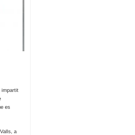
 impartit
e
ue es
Valls, a