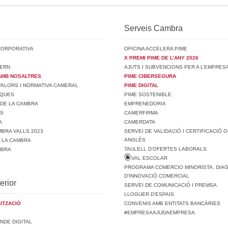
Serveis Cambra
CORPORATIVA
OFICINA ACCELERA PIME
X PREMI PIME DE L’ANY 2026
ERN
AJUTS I SUBVENCIONS PER A L’EMPRES
AMB NOSALTRES
PIME CIBERSEGURA
 VALORS I NORMATIVA CAMERAL
PIME DIGITAL
SQUES
PIME SOSTENIBLE
 DE LA CAMBRA
EMPRENEDORIA
TS
CAMERFIRMA
A
CAMERDATA
BRA VALLS 2023
SERVEI DE VALIDACIÓ I CERTIFICACIÓ O
ANGLÈS
E LA CAMBRA
TAULELL D’OFERTES LABORALS
MBRA
VAL ESCOLAR
PROGRAMA COMERCIO MINORISTA. DIA
D’INNOVACIÓ COMERCIAL
erior
SERVEI DE COMUNICACIÓ I PREMSA
LLOGUER D’ESPAIS
ITZACIÓ
CONVENIS AMB ENTITATS BANCÀRIES
#EMPRESAAJUDAEMPRESA
NDE DIGITAL