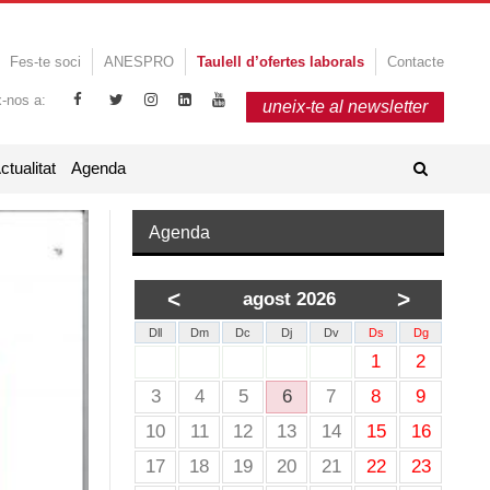
Fes-te soci
ANESPRO
Taulell d’ofertes laborals
Contacte
x-nos a:
uneix-te al newsletter
ctualitat
Agenda
Agenda
<
>
agost 2026
Dll
Dm
Dc
Dj
Dv
Ds
Dg
1
2
3
4
5
6
7
8
9
10
11
12
13
14
15
16
17
18
19
20
21
22
23