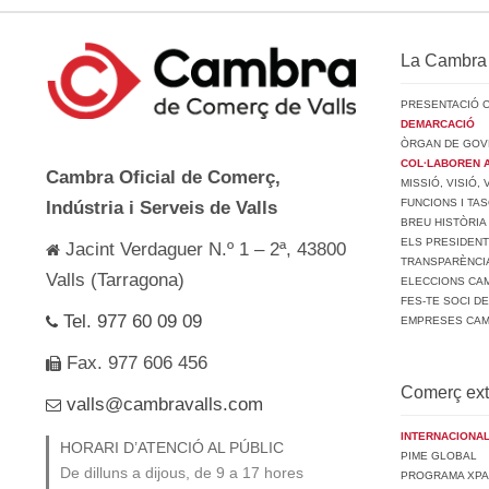
La Cambra
PRESENTACIÓ 
DEMARCACIÓ
ÒRGAN DE GOV
COL·LABOREN 
Cambra Oficial de Comerç,
MISSIÓ, VISIÓ,
FUNCIONS I TA
Indústria i Serveis de Valls
BREU HISTÒRIA
ELS PRESIDEN
Jacint Verdaguer N.º 1 – 2ª, 43800
TRANSPARÈNCI
Valls (Tarragona)
ELECCIONS CAM
FES-TE SOCI D
Tel. 977 60 09 09
EMPRESES CA
Fax. 977 606 456
Comerç ext
valls@cambravalls.com
INTERNACIONAL
HORARI D’ATENCIÓ AL PÚBLIC
PIME GLOBAL
De dilluns a dijous, de 9 a 17 hores
PROGRAMA XPA