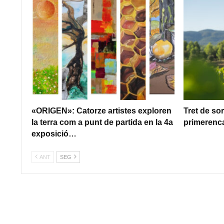
«ORIGEN»: Catorze artistes exploren
Tret de so
la terra com a punt de partida en la 4a
primerenca
exposició…
ANT
SEG