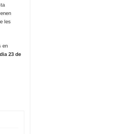
sta
renen
e les
s en
dia 23 de