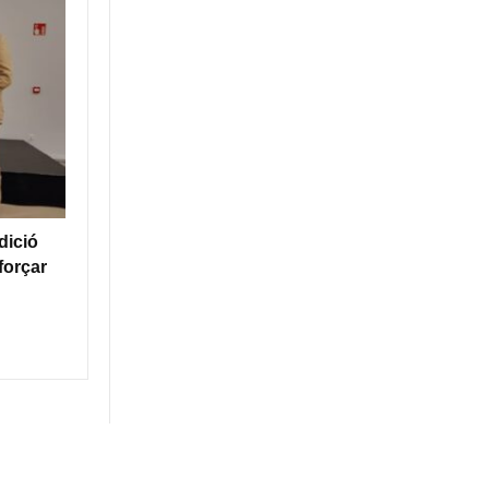
dició
forçar