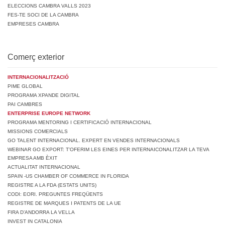
ELECCIONS CAMBRA VALLS 2023
FES-TE SOCI DE LA CAMBRA
EMPRESES CAMBRA
Comerç exterior
INTERNACIONALITZACIÓ
PIME GLOBAL
PROGRAMA XPANDE DIGITAL
PAI CAMBRES
ENTERPRISE EUROPE NETWORK
PROGRAMA MENTORING I CERTIFICACIÓ INTERNACIONAL
MISSIONS COMERCIALS
GO TALENT INTERNACIONAL. EXPERT EN VENDES INTERNACIONALS
WEBINAR GO EXPORT: T’OFERIM LES EINES PER INTERNAICONALITZAR LA TEVA
EMPRESA AMB ÈXIT
ACTUALITAT INTERNACIONAL
SPAIN -US CHAMBER OF COMMERCE IN FLORIDA
REGISTRE A LA FDA (ESTATS UNITS)
CODI: EORI. PREGUNTES FREQÜENTS
REGISTRE DE MARQUES I PATENTS DE LA UE
FIRA D’ANDORRA LA VELLA
INVEST IN CATALONIA