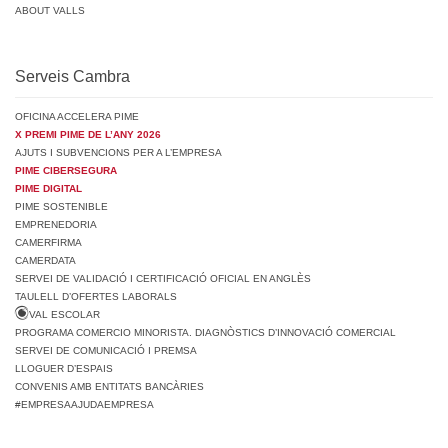
ABOUT VALLS
Serveis Cambra
OFICINA ACCELERA PIME
X PREMI PIME DE L’ANY 2026
AJUTS I SUBVENCIONS PER A L’EMPRESA
PIME CIBERSEGURA
PIME DIGITAL
PIME SOSTENIBLE
EMPRENEDORIA
CAMERFIRMA
CAMERDATA
SERVEI DE VALIDACIÓ I CERTIFICACIÓ OFICIAL EN ANGLÈS
TAULELL D’OFERTES LABORALS
VAL ESCOLAR
PROGRAMA COMERCIO MINORISTA. DIAGNÒSTICS D’INNOVACIÓ COMERCIAL
SERVEI DE COMUNICACIÓ I PREMSA
LLOGUER D’ESPAIS
CONVENIS AMB ENTITATS BANCÀRIES
#EMPRESAAJUDAEMPRESA