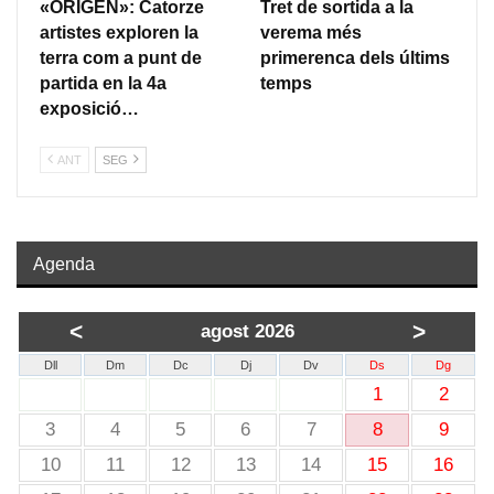
«ORIGEN»: Catorze
Tret de sortida a la
artistes exploren la
verema més
terra com a punt de
primerenca dels últims
partida en la 4a
temps
exposició…
ANT
SEG
Agenda
<
>
agost 2026
Dll
Dm
Dc
Dj
Dv
Ds
Dg
1
2
3
4
5
6
7
8
9
10
11
12
13
14
15
16