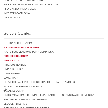
CODI: EORI. PREGUNTES FREQÜENTS
REGISTRE DE MARQUES I PATENTS DE LA UE
FIRA D’ANDORRA LA VELLA
INVEST IN CATALONIA
ABOUT VALLS
Serveis Cambra
OFICINA ACCELERA PIME
X PREMI PIME DE L’ANY 2026
AJUTS I SUBVENCIONS PER A L’EMPRESA
PIME CIBERSEGURA
PIME DIGITAL
PIME SOSTENIBLE
EMPRENEDORIA
CAMERFIRMA
CAMERDATA
SERVEI DE VALIDACIÓ I CERTIFICACIÓ OFICIAL EN ANGLÈS
TAULELL D’OFERTES LABORALS
VAL ESCOLAR
PROGRAMA COMERCIO MINORISTA. DIAGNÒSTICS D’INNOVACIÓ COMERCIAL
SERVEI DE COMUNICACIÓ I PREMSA
LLOGUER D’ESPAIS