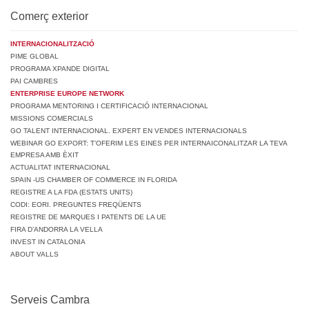
Comerç exterior
INTERNACIONALITZACIÓ
PIME GLOBAL
PROGRAMA XPANDE DIGITAL
PAI CAMBRES
ENTERPRISE EUROPE NETWORK
PROGRAMA MENTORING I CERTIFICACIÓ INTERNACIONAL
MISSIONS COMERCIALS
GO TALENT INTERNACIONAL. EXPERT EN VENDES INTERNACIONALS
WEBINAR GO EXPORT: T’OFERIM LES EINES PER INTERNAICONALITZAR LA TEVA
EMPRESA AMB ÈXIT
ACTUALITAT INTERNACIONAL
SPAIN -US CHAMBER OF COMMERCE IN FLORIDA
REGISTRE A LA FDA (ESTATS UNITS)
CODI: EORI. PREGUNTES FREQÜENTS
REGISTRE DE MARQUES I PATENTS DE LA UE
FIRA D’ANDORRA LA VELLA
INVEST IN CATALONIA
ABOUT VALLS
Serveis Cambra