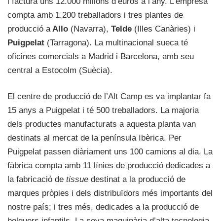
i factura uns 12.000 milions d’euros a l’any. L’empresa
compta amb 1.200 treballadors i tres plantes de
producció a
Allo
(Navarra),
Telde
(Illes Canàries) i
Puigpelat
(Tarragona). La multinacional sueca té
oficines comercials a Madrid i Barcelona, amb seu
central a Estocolm (Suècia).
El centre de producció de l’Alt Camp es va implantar fa
15 anys a Puigpelat i té 500 treballadors. La majoria
dels productes manufacturats a aquesta planta van
destinats al mercat de la península Ibèrica. Per
Puigpelat passen diàriament uns 100 camions al dia. La
fàbrica compta amb 11 línies de producció dedicades a
la fabricació de
tissue
destinat a la producció de
marques pròpies i dels distribuïdors més importants del
nostre país; i tres més, dedicades a la producció de
bolquers infantils. La seva maquinària d’alta tecnologia