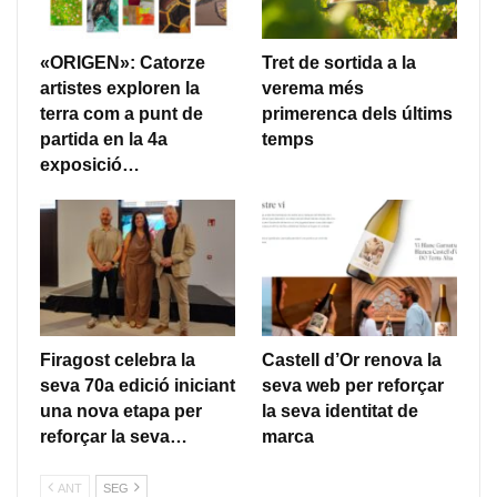
«ORIGEN»: Catorze
Tret de sortida a la
artistes exploren la
verema més
terra com a punt de
primerenca dels últims
partida en la 4a
temps
exposició…
Firagost celebra la
Castell d’Or renova la
seva 70a edició iniciant
seva web per reforçar
una nova etapa per
la seva identitat de
reforçar la seva…
marca
ANT
SEG