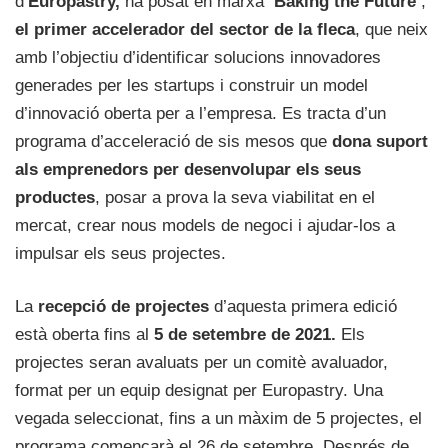
d’
Europastry,
ha posat en marxa
‘Baking the Future’
,
el primer accelerador del sector de la fleca
, que neix
amb l’objectiu d’identificar solucions innovadores
generades per les startups i construir un model
d’innovació oberta per a l’empresa. Es tracta d’un
programa d’acceleració de sis mesos que
dona suport
als emprenedors per desenvolupar els seus
productes
, posar a prova la seva viabilitat en el
mercat, crear nous models de negoci i ajudar-los a
impulsar els seus projectes.
La
recepció de projectes
d’aquesta primera edició
està oberta fins al
5 de setembre de 2021.
Els
projectes seran avaluats per un comitè avaluador,
format per un equip designat per Europastry. Una
vegada seleccionat, fins a un màxim de 5 projectes, el
programa començarà el 26 de setembre. Després de