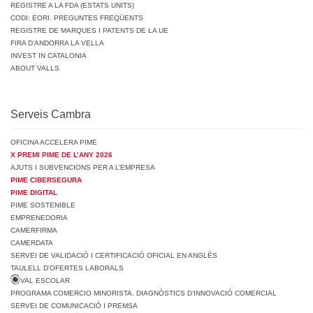
REGISTRE A LA FDA (ESTATS UNITS)
CODI: EORI. PREGUNTES FREQÜENTS
REGISTRE DE MARQUES I PATENTS DE LA UE
FIRA D’ANDORRA LA VELLA
INVEST IN CATALONIA
ABOUT VALLS
Serveis Cambra
OFICINA ACCELERA PIME
X PREMI PIME DE L’ANY 2026
AJUTS I SUBVENCIONS PER A L’EMPRESA
PIME CIBERSEGURA
PIME DIGITAL
PIME SOSTENIBLE
EMPRENEDORIA
CAMERFIRMA
CAMERDATA
SERVEI DE VALIDACIÓ I CERTIFICACIÓ OFICIAL EN ANGLÈS
TAULELL D’OFERTES LABORALS
VAL ESCOLAR
PROGRAMA COMERCIO MINORISTA. DIAGNÒSTICS D’INNOVACIÓ COMERCIAL
SERVEI DE COMUNICACIÓ I PREMSA