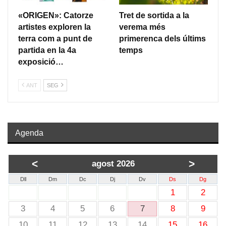
«ORIGEN»: Catorze
Tret de sortida a la
artistes exploren la
verema més
terra com a punt de
primerenca dels últims
partida en la 4a
temps
exposició…
ANT
SEG
Agenda
<
>
agost 2026
Dll
Dm
Dc
Dj
Dv
Ds
Dg
1
2
3
4
5
6
7
8
9
10
11
12
13
14
15
16