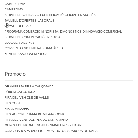
CAMERFIRMA
CAMERDATA
SERVEI DE VALIDACIÓ I CERTIFICACIÓ OFICIAL EN ANGLÈS
TAULELL D’OFERTES LABORALS
VAL ESCOLAR
PROGRAMA COMERCIO MINORISTA. DIAGNÒSTICS D’INNOVACIÓ COMERCIAL
SERVEI DE COMUNICACIÓ I PREMSA
LLOGUER D’ESPAIS
CONVENIS AMB ENTITATS BANCÀRIES
#EMPRESAAJUDAEMPRESA
Promoció
GRAN FESTA DE LA CALÇOTADA
FÒRUM CALÇOTADA
FIRA DEL VEHICLE DE VALLS
FIRAGOST
FIRA D’ANDORRA
FIRA AGROPECUÀRIA DE VILA-RODONA
FIRA DEL VENT DEL PLA DE SANTA MARIA
MERCAT DE NADAL I MOTIUS NADALENCS – FICAP
CONCURS D’APARADORS – MOSTRA D’APARADORS DE NADAL