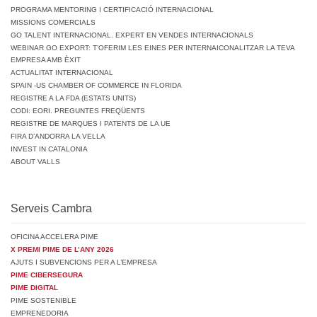
PROGRAMA MENTORING I CERTIFICACIÓ INTERNACIONAL
MISSIONS COMERCIALS
GO TALENT INTERNACIONAL. EXPERT EN VENDES INTERNACIONALS
WEBINAR GO EXPORT: T’OFERIM LES EINES PER INTERNAICONALITZAR LA TEVA
EMPRESA AMB ÈXIT
ACTUALITAT INTERNACIONAL
SPAIN -US CHAMBER OF COMMERCE IN FLORIDA
REGISTRE A LA FDA (ESTATS UNITS)
CODI: EORI. PREGUNTES FREQÜENTS
REGISTRE DE MARQUES I PATENTS DE LA UE
FIRA D’ANDORRA LA VELLA
INVEST IN CATALONIA
ABOUT VALLS
Serveis Cambra
OFICINA ACCELERA PIME
X PREMI PIME DE L’ANY 2026
AJUTS I SUBVENCIONS PER A L’EMPRESA
PIME CIBERSEGURA
PIME DIGITAL
PIME SOSTENIBLE
EMPRENEDORIA