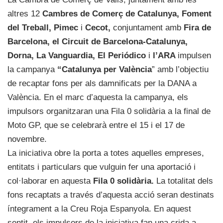
altres 12
Cambres de Comerç de Catalunya, Foment
del Treball, Pimec
i
Cecot,
conjuntament amb
Fira de
Barcelona, el Circuit de Barcelona-Catalunya,
Dorna, La Vanguardia, El Periódico
i
l’ARA
impulsen
la campanya
“Catalunya per València
” amb l’objectiu
de recaptar fons per als damnificats per la DANA a
València. En el marc d’aquesta la campanya, els
impulsors organitzaran una Fila 0 solidària a la final de
Moto GP, que se celebrarà entre el 15 i el 17 de
novembre.
La iniciativa obre la porta a totes aquelles empreses,
entitats i particulars que vulguin fer una aportació i
col·laborar en aquesta
Fila 0 solidària.
La totalitat dels
fons recaptats a través d’aquesta acció seran destinats
íntegrament a la Creu Roja Espanyola. En aquest
sentit, els impulsors de la iniciativa fan una crida a