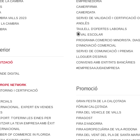
 DE LA CAMBRA
EMPRENEDORIA
TS
CAMERFIRMA
A
CAMERDATA
BRA VALLS 2023
SERVEI DE VALIDACIÓ I CERTIFICACIÓ O
ANGLÈS
E LA CAMBRA
TAULELL D’OFERTES LABORALS
MBRA
VAL ESCOLAR
PROGRAMA COMERCIO MINORISTA. DIA
D’INNOVACIÓ COMERCIAL
erior
SERVEI DE COMUNICACIÓ I PREMSA
LLOGUER D’ESPAIS
ITZACIÓ
CONVENIS AMB ENTITATS BANCÀRIES
#EMPRESAAJUDAEMPRESA
NDE DIGITAL
UROPE NETWORK
Promoció
ORING I CERTIFICACIÓ
L
GRAN FESTA DE LA CALÇOTADA
ERCIALS
FÒRUM CALÇOTADA
ERNACIONAL. EXPERT EN VENDES
LS
FIRA DEL VEHICLE DE VALLS
PORT: T’OFERIM LES EINES PER
FIRAGOST
ITZAR LA TEVA EMPRESA AMB ÈXIT
FIRA D’ANDORRA
TERNACIONAL
FIRA AGROPECUÀRIA DE VILA-RODONA
MBER OF COMMERCE IN FLORIDA
FIRA DEL VENT DEL PLA DE SANTA MARI