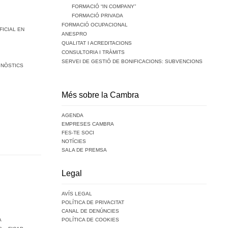
FORMACIÓ “IN COMPANY”
FORMACIÓ PRIVADA
FORMACIÓ OCUPACIONAL
FICIAL EN
ANESPRO
QUALITAT I ACREDITACIONS
CONSULTORIA I TRÀMITS
SERVEI DE GESTIÓ DE BONIFICACIONS: SUBVENCIONS
GNÒSTICS
Més sobre la Cambra
AGENDA
EMPRESES CAMBRA
FES-TE SOCI
NOTÍCIES
SALA DE PREMSA
Legal
AVÍS LEGAL
POLÍTICA DE PRIVACITAT
CANAL DE DENÚNCIES
A
POLÍTICA DE COOKIES