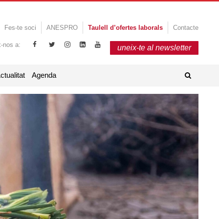
Fes-te soci
ANESPRO
Taulell d’ofertes laborals
Contacte
x-nos a:
uneix-te al newsletter
ctualitat
Agenda