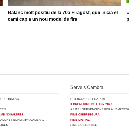
Balanç molt positiu de la 70a Firagost, que inicia el
«
camí cap a un nou model de fira
p
Serveis Cambra
CORPORATIVA
OFICINA ACCELERA PIME
X PREMI PIME DE L’ANY 2026
ERN
AJUTS I SUBVENCIONS PER A L’EMPRES
AMB NOSALTRES
PIME CIBERSEGURA
 VALORS I NORMATIVA CAMERAL
PIME DIGITAL
SQUES
PIME SOSTENIBLE