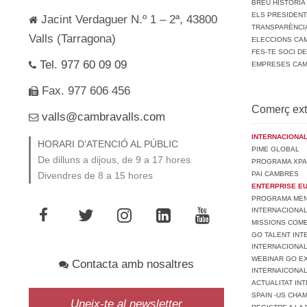
BREU HISTÒRIA
ELS PRESIDEN
Jacint Verdaguer N.º 1 – 2ª, 43800
TRANSPARÈNCI
Valls (Tarragona)
ELECCIONS CAM
FES-TE SOCI D
Tel. 977 60 09 09
EMPRESES CA
Fax. 977 606 456
Comerç ext
valls@cambravalls.com
INTERNACIONAL
HORARI D’ATENCIÓ AL PÚBLIC
PIME GLOBAL
De dilluns a dijous, de 9 a 17 hores
PROGRAMA XPA
PAI CAMBRES
Divendres de 8 a 15 hores
ENTERPRISE E
PROGRAMA MENT
INTERNACIONA
MISSIONS COM
GO TALENT INT
INTERNACIONA
WEBINAR GO EX
Contacta amb nosaltres
INTERNAICONAL
ACTUALITAT IN
SPAIN -US CHA
Uneix-te al newsletter