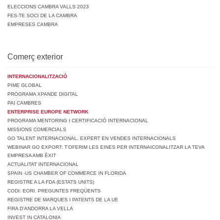
ELECCIONS CAMBRA VALLS 2023
FES-TE SOCI DE LA CAMBRA
EMPRESES CAMBRA
Comerç exterior
INTERNACIONALITZACIÓ
PIME GLOBAL
PROGRAMA XPANDE DIGITAL
PAI CAMBRES
ENTERPRISE EUROPE NETWORK
PROGRAMA MENTORING I CERTIFICACIÓ INTERNACIONAL
MISSIONS COMERCIALS
GO TALENT INTERNACIONAL. EXPERT EN VENDES INTERNACIONALS
WEBINAR GO EXPORT: T’OFERIM LES EINES PER INTERNAICONALITZAR LA TEVA
EMPRESA AMB ÈXIT
ACTUALITAT INTERNACIONAL
SPAIN -US CHAMBER OF COMMERCE IN FLORIDA
REGISTRE A LA FDA (ESTATS UNITS)
CODI: EORI. PREGUNTES FREQÜENTS
REGISTRE DE MARQUES I PATENTS DE LA UE
FIRA D’ANDORRA LA VELLA
INVEST IN CATALONIA