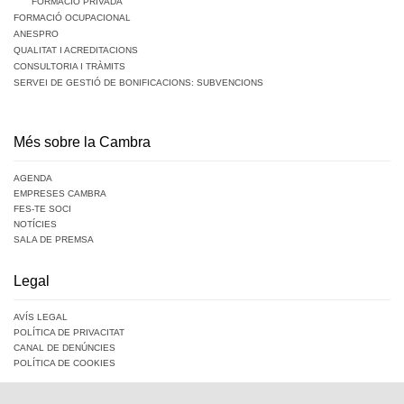
FORMACIÓ PRIVADA
FORMACIÓ OCUPACIONAL
ANESPRO
QUALITAT I ACREDITACIONS
CONSULTORIA I TRÀMITS
SERVEI DE GESTIÓ DE BONIFICACIONS: SUBVENCIONS
Més sobre la Cambra
AGENDA
EMPRESES CAMBRA
FES-TE SOCI
NOTÍCIES
SALA DE PREMSA
Legal
AVÍS LEGAL
POLÍTICA DE PRIVACITAT
CANAL DE DENÚNCIES
POLÍTICA DE COOKIES