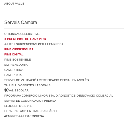
ABOUT VALLS
Serveis Cambra
OFICINA ACCELERA PIME
X PREMI PIME DE L’ANY 2026
AJUTS I SUBVENCIONS PER A L’EMPRESA
PIME CIBERSEGURA
PIME DIGITAL
PIME SOSTENIBLE
EMPRENEDORIA
CAMERFIRMA
CAMERDATA
SERVEI DE VALIDACIÓ I CERTIFICACIÓ OFICIAL EN ANGLÈS
TAULELL D’OFERTES LABORALS
VAL ESCOLAR
PROGRAMA COMERCIO MINORISTA. DIAGNÒSTICS D’INNOVACIÓ COMERCIAL
SERVEI DE COMUNICACIÓ I PREMSA
LLOGUER D’ESPAIS
CONVENIS AMB ENTITATS BANCÀRIES
#EMPRESAAJUDAEMPRESA