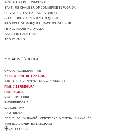
ACTUALITAT INTERNACIONAL
SPAIN -US CHAMBER OF COMMERCE IN FLORIDA
REGISTRE A LA FDA (ESTATS UNITS)
CODI: EORI. PREGUNTES FREQÜENTS
REGISTRE DE MARQUES I PATENTS DE LA UE
FIRA D’ANDORRA LA VELLA
INVEST IN CATALONIA
ABOUT VALLS
Serveis Cambra
OFICINA ACCELERA PIME
X PREMI PIME DE L’ANY 2026
AJUTS I SUBVENCIONS PER A L’EMPRESA
PIME CIBERSEGURA
PIME DIGITAL
PIME SOSTENIBLE
EMPRENEDORIA
CAMERFIRMA
CAMERDATA
SERVEI DE VALIDACIÓ I CERTIFICACIÓ OFICIAL EN ANGLÈS
TAULELL D’OFERTES LABORALS
VAL ESCOLAR