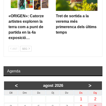
«ORIGEN»: Catorze
Tret de sortida a la
artistes exploren la
verema més
terra com a punt de
primerenca dels últims
partida en la 4a
temps
exposició…
ANT
SEG
Agenda
<
>
agost 2026
Dll
Dm
Dc
Dj
Dv
Ds
Dg
1
2