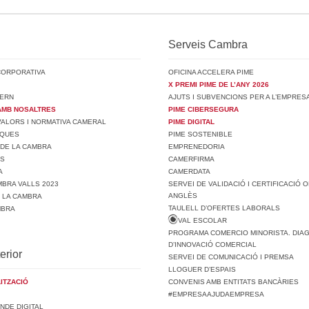
Serveis Cambra
CORPORATIVA
OFICINA ACCELERA PIME
X PREMI PIME DE L’ANY 2026
ERN
AJUTS I SUBVENCIONS PER A L’EMPRES
AMB NOSALTRES
PIME CIBERSEGURA
 VALORS I NORMATIVA CAMERAL
PIME DIGITAL
SQUES
PIME SOSTENIBLE
 DE LA CAMBRA
EMPRENEDORIA
TS
CAMERFIRMA
A
CAMERDATA
BRA VALLS 2023
SERVEI DE VALIDACIÓ I CERTIFICACIÓ O
ANGLÈS
E LA CAMBRA
TAULELL D’OFERTES LABORALS
MBRA
VAL ESCOLAR
PROGRAMA COMERCIO MINORISTA. DIA
D’INNOVACIÓ COMERCIAL
erior
SERVEI DE COMUNICACIÓ I PREMSA
LLOGUER D’ESPAIS
ITZACIÓ
CONVENIS AMB ENTITATS BANCÀRIES
#EMPRESAAJUDAEMPRESA
NDE DIGITAL