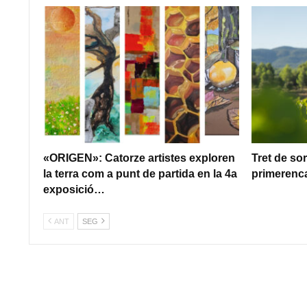
«ORIGEN»: Catorze artistes exploren
Tret de so
la terra com a punt de partida en la 4a
primerenca
exposició…
ANT
SEG