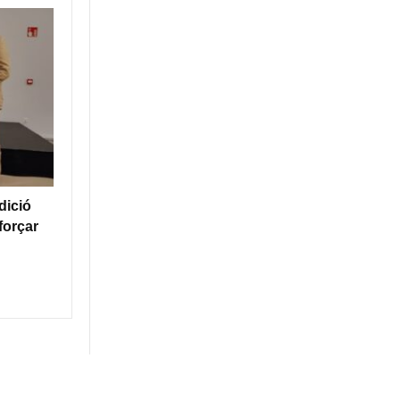
dició
forçar