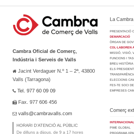
La Cambra
PRESENTACIÓ 
DEMARCACIÓ
ÒRGAN DE GOV
COL·LABOREN 
Cambra Oficial de Comerç,
MISSIÓ, VISIÓ,
FUNCIONS I TA
Indústria i Serveis de Valls
BREU HISTÒRIA
ELS PRESIDEN
Jacint Verdaguer N.º 1 – 2ª, 43800
TRANSPARÈNCI
Valls (Tarragona)
ELECCIONS CAM
FES-TE SOCI D
Tel. 977 60 09 09
EMPRESES CA
Fax. 977 606 456
Comerç ext
valls@cambravalls.com
INTERNACIONAL
HORARI D’ATENCIÓ AL PÚBLIC
PIME GLOBAL
De dilluns a dijous, de 9 a 17 hores
PROGRAMA XPA