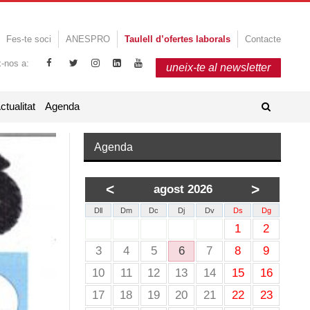
Fes-te soci
ANESPRO
Taulell d’ofertes laborals
Contacte
x-nos a:
uneix-te al newsletter
ctualitat
Agenda
Agenda
<
>
agost 2026
Dll
Dm
Dc
Dj
Dv
Ds
Dg
1
2
3
4
5
6
7
8
9
10
11
12
13
14
15
16
17
18
19
20
21
22
23