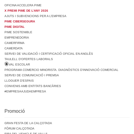
OFICINA ACCELERA PIME
X PREMI PIME DE L’ANY 2026
AJUTS I SUBVENCIONS PER A L’EMPRESA
PIME CIBERSEGURA
PIME DIGITAL
PIME SOSTENIBLE
EMPRENEDORIA
CAMERFIRMA
CAMERDATA
SERVEI DE VALIDACIÓ I CERTIFICACIÓ OFICIAL EN ANGLÈS
TAULELL D’OFERTES LABORALS
VAL ESCOLAR
PROGRAMA COMERCIO MINORISTA. DIAGNÒSTICS D’INNOVACIÓ COMERCIAL
SERVEI DE COMUNICACIÓ I PREMSA
LLOGUER D’ESPAIS
CONVENIS AMB ENTITATS BANCÀRIES
#EMPRESAAJUDAEMPRESA
Promoció
GRAN FESTA DE LA CALÇOTADA
FÒRUM CALÇOTADA
FIRA DEL VEHICLE DE VALLS