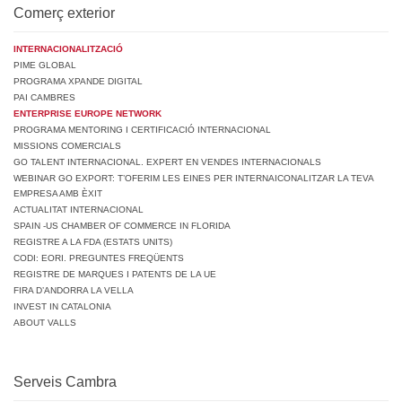
Comerç exterior
INTERNACIONALITZACIÓ
PIME GLOBAL
PROGRAMA XPANDE DIGITAL
PAI CAMBRES
ENTERPRISE EUROPE NETWORK
PROGRAMA MENTORING I CERTIFICACIÓ INTERNACIONAL
MISSIONS COMERCIALS
GO TALENT INTERNACIONAL. EXPERT EN VENDES INTERNACIONALS
WEBINAR GO EXPORT: T’OFERIM LES EINES PER INTERNAICONALITZAR LA TEVA
EMPRESA AMB ÈXIT
ACTUALITAT INTERNACIONAL
SPAIN -US CHAMBER OF COMMERCE IN FLORIDA
REGISTRE A LA FDA (ESTATS UNITS)
CODI: EORI. PREGUNTES FREQÜENTS
REGISTRE DE MARQUES I PATENTS DE LA UE
FIRA D’ANDORRA LA VELLA
INVEST IN CATALONIA
ABOUT VALLS
Serveis Cambra