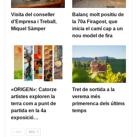
Visita del conseller
Balanç molt positiu de
d’Empresa i Treball,
la 70a Firagost, que
Miquel Sàmper
inicia el camí cap a un
nou model de fira
«ORIGEN»: Catorze
Tret de sortida a la
artistes exploren la
verema més
terra com a punt de
primerenca dels últims
partida en la 4a
temps
exposició…
ANT
SEG