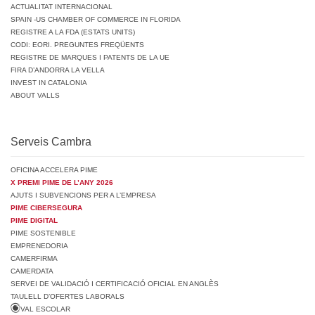
ACTUALITAT INTERNACIONAL
SPAIN -US CHAMBER OF COMMERCE IN FLORIDA
REGISTRE A LA FDA (ESTATS UNITS)
CODI: EORI. PREGUNTES FREQÜENTS
REGISTRE DE MARQUES I PATENTS DE LA UE
FIRA D’ANDORRA LA VELLA
INVEST IN CATALONIA
ABOUT VALLS
Serveis Cambra
OFICINA ACCELERA PIME
X PREMI PIME DE L’ANY 2026
AJUTS I SUBVENCIONS PER A L’EMPRESA
PIME CIBERSEGURA
PIME DIGITAL
PIME SOSTENIBLE
EMPRENEDORIA
CAMERFIRMA
CAMERDATA
SERVEI DE VALIDACIÓ I CERTIFICACIÓ OFICIAL EN ANGLÈS
TAULELL D’OFERTES LABORALS
VAL ESCOLAR