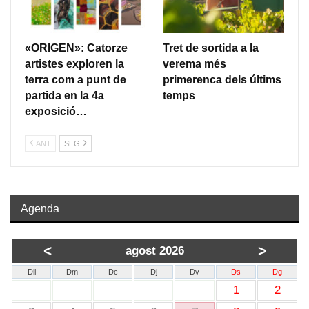
«ORIGEN»: Catorze
Tret de sortida a la
artistes exploren la
verema més
terra com a punt de
primerenca dels últims
partida en la 4a
temps
exposició…
ANT
SEG
Agenda
<
>
agost 2026
Dll
Dm
Dc
Dj
Dv
Ds
Dg
1
2