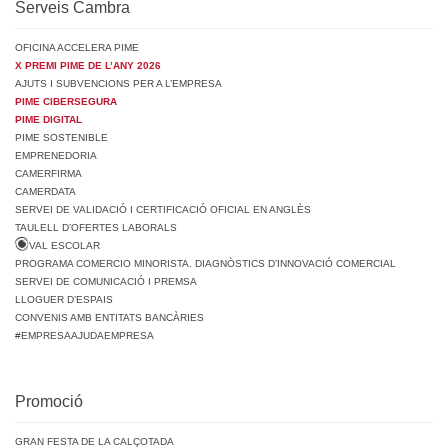
Serveis Cambra
OFICINA ACCELERA PIME
X PREMI PIME DE L’ANY 2026
AJUTS I SUBVENCIONS PER A L’EMPRESA
PIME CIBERSEGURA
PIME DIGITAL
PIME SOSTENIBLE
EMPRENEDORIA
CAMERFIRMA
CAMERDATA
SERVEI DE VALIDACIÓ I CERTIFICACIÓ OFICIAL EN ANGLÈS
TAULELL D’OFERTES LABORALS
VAL ESCOLAR
PROGRAMA COMERCIO MINORISTA. DIAGNÒSTICS D’INNOVACIÓ COMERCIAL
SERVEI DE COMUNICACIÓ I PREMSA
LLOGUER D’ESPAIS
CONVENIS AMB ENTITATS BANCÀRIES
#EMPRESAAJUDAEMPRESA
Promoció
GRAN FESTA DE LA CALÇOTADA