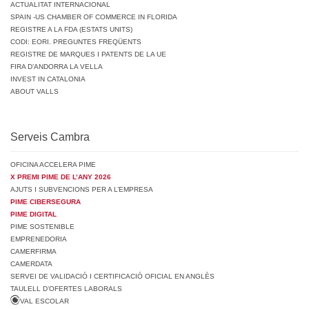
ACTUALITAT INTERNACIONAL
SPAIN -US CHAMBER OF COMMERCE IN FLORIDA
REGISTRE A LA FDA (ESTATS UNITS)
CODI: EORI. PREGUNTES FREQÜENTS
REGISTRE DE MARQUES I PATENTS DE LA UE
FIRA D’ANDORRA LA VELLA
INVEST IN CATALONIA
ABOUT VALLS
Serveis Cambra
OFICINA ACCELERA PIME
X PREMI PIME DE L’ANY 2026
AJUTS I SUBVENCIONS PER A L’EMPRESA
PIME CIBERSEGURA
PIME DIGITAL
PIME SOSTENIBLE
EMPRENEDORIA
CAMERFIRMA
CAMERDATA
SERVEI DE VALIDACIÓ I CERTIFICACIÓ OFICIAL EN ANGLÈS
TAULELL D’OFERTES LABORALS
VAL ESCOLAR