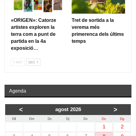
«ORIGEN»: Catorze
Tret de sortida a la
artistes exploren la
verema més
terra com a punt de
primerenca dels últims
partida en la 4a
temps
exposició…
ANT
SEG
Agenda
<
>
agost 2026
Dll
Dm
Dc
Dj
Dv
Ds
Dg
1
2