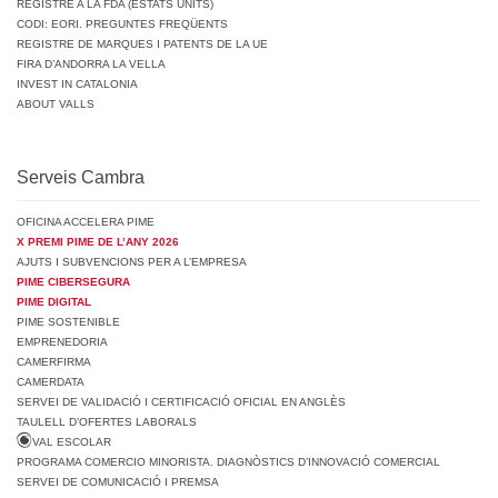
REGISTRE A LA FDA (ESTATS UNITS)
CODI: EORI. PREGUNTES FREQÜENTS
REGISTRE DE MARQUES I PATENTS DE LA UE
FIRA D’ANDORRA LA VELLA
INVEST IN CATALONIA
ABOUT VALLS
Serveis Cambra
OFICINA ACCELERA PIME
X PREMI PIME DE L’ANY 2026
AJUTS I SUBVENCIONS PER A L’EMPRESA
PIME CIBERSEGURA
PIME DIGITAL
PIME SOSTENIBLE
EMPRENEDORIA
CAMERFIRMA
CAMERDATA
SERVEI DE VALIDACIÓ I CERTIFICACIÓ OFICIAL EN ANGLÈS
TAULELL D’OFERTES LABORALS
VAL ESCOLAR
PROGRAMA COMERCIO MINORISTA. DIAGNÒSTICS D’INNOVACIÓ COMERCIAL
SERVEI DE COMUNICACIÓ I PREMSA