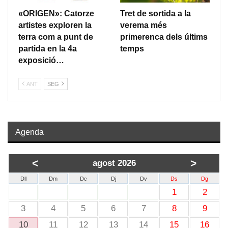
«ORIGEN»: Catorze
Tret de sortida a la
artistes exploren la
verema més
terra com a punt de
primerenca dels últims
partida en la 4a
temps
exposició…
ANT
SEG
Agenda
<
>
agost 2026
Dll
Dm
Dc
Dj
Dv
Ds
Dg
1
2
3
4
5
6
7
8
9
10
11
12
13
14
15
16