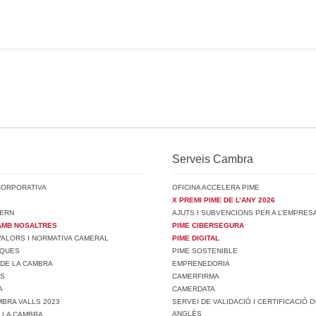
Serveis Cambra
CORPORATIVA
OFICINA ACCELERA PIME
X PREMI PIME DE L’ANY 2026
ERN
AJUTS I SUBVENCIONS PER A L’EMPRES
AMB NOSALTRES
PIME CIBERSEGURA
 VALORS I NORMATIVA CAMERAL
PIME DIGITAL
SQUES
PIME SOSTENIBLE
 DE LA CAMBRA
EMPRENEDORIA
TS
CAMERFIRMA
A
CAMERDATA
BRA VALLS 2023
SERVEI DE VALIDACIÓ I CERTIFICACIÓ O
ANGLÈS
E LA CAMBRA