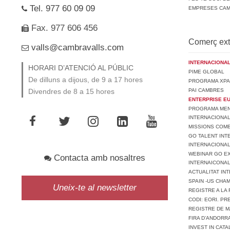
Tel. 977 60 09 09
EMPRESES CA
Fax. 977 606 456
Comerç ext
valls@cambravalls.com
INTERNACIONAL
HORARI D’ATENCIÓ AL PÚBLIC
PIME GLOBAL
De dilluns a dijous, de 9 a 17 hores
PROGRAMA XPA
PAI CAMBRES
Divendres de 8 a 15 hores
ENTERPRISE E
PROGRAMA MENT
INTERNACIONA
MISSIONS COM
GO TALENT INT
INTERNACIONA
WEBINAR GO EX
Contacta amb nosaltres
INTERNAICONAL
ACTUALITAT IN
SPAIN -US CHA
Uneix-te al newsletter
REGISTRE A LA 
CODI: EORI. P
REGISTRE DE M
FIRA D’ANDORR
INVEST IN CATA