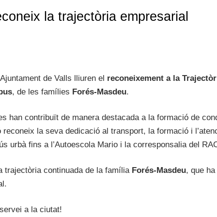
oneix la trajectòria empresarial
Ajuntament de Valls lliuren el
reconeixement a la Trajectòr
bus
, de les famílies
Forés-Masdeu
.
s han contribuït de manera destacada a la formació de cond
 reconeix la seva dedicació al transport, la formació i l’aten
bús urbà fins a l’Autoescola Mario i la corresponsalia del RA
 trajectòria continuada de la família
Forés-Masdeu
, que ha
l.
servei a la ciutat!