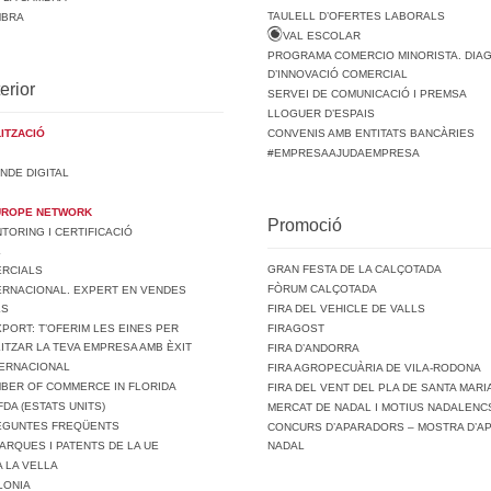
TAULELL D’OFERTES LABORALS
MBRA
VAL ESCOLAR
PROGRAMA COMERCIO MINORISTA. DIA
D’INNOVACIÓ COMERCIAL
erior
SERVEI DE COMUNICACIÓ I PREMSA
LLOGUER D’ESPAIS
ITZACIÓ
CONVENIS AMB ENTITATS BANCÀRIES
#EMPRESAAJUDAEMPRESA
NDE DIGITAL
UROPE NETWORK
Promoció
ORING I CERTIFICACIÓ
L
GRAN FESTA DE LA CALÇOTADA
ERCIALS
FÒRUM CALÇOTADA
ERNACIONAL. EXPERT EN VENDES
LS
FIRA DEL VEHICLE DE VALLS
PORT: T’OFERIM LES EINES PER
FIRAGOST
ITZAR LA TEVA EMPRESA AMB ÈXIT
FIRA D’ANDORRA
TERNACIONAL
FIRA AGROPECUÀRIA DE VILA-RODONA
MBER OF COMMERCE IN FLORIDA
FIRA DEL VENT DEL PLA DE SANTA MARI
FDA (ESTATS UNITS)
MERCAT DE NADAL I MOTIUS NADALENCS
REGUNTES FREQÜENTS
CONCURS D’APARADORS – MOSTRA D’A
ARQUES I PATENTS DE LA UE
NADAL
A LA VELLA
LONIA