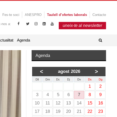
Fes-te soci
ANESPRO
Taulell d’ofertes laborals
Contacte
x-nos a:
uneix-te al newsletter
ctualitat
Agenda
Agenda
<
>
agost 2026
Dll
Dm
Dc
Dj
Dv
Ds
Dg
1
2
3
4
5
6
7
8
9
10
11
12
13
14
15
16
17
18
19
20
21
22
23