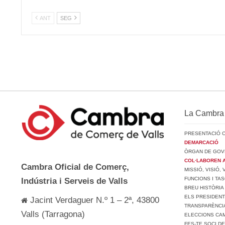
ANT
SEG
La Cambra
PRESENTACIÓ 
DEMARCACIÓ
ÒRGAN DE GOV
COL·LABOREN 
Cambra Oficial de Comerç,
MISSIÓ, VISIÓ,
FUNCIONS I TA
Indústria i Serveis de Valls
BREU HISTÒRIA
ELS PRESIDEN
Jacint Verdaguer N.º 1 – 2ª, 43800
TRANSPARÈNCI
Valls (Tarragona)
ELECCIONS CAM
FES-TE SOCI D