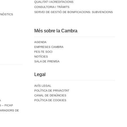
QUALITAT I ACREDITACIONS
CONSULTORIA I TRÀMITS
SERVEI DE GESTIÓ DE BONIFICACIONS: SUBVENCIONS
GNÒSTICS
Més sobre la Cambra
AGENDA
EMPRESES CAMBRA
FES-TE SOCI
NOTÍCIES
SALA DE PREMSA
Legal
AVÍS LEGAL
POLÍTICA DE PRIVACITAT
CANAL DE DENÚNCIES
A
POLÍTICA DE COOKIES
 – FICAP
PARADORS DE