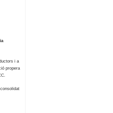
ia
uctors i a
ció propera
CC.
 consolidat