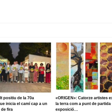
t positiu de la 70a
«ORIGEN»: Catorze artistes e
ue inicia el camí cap a un
la terra com a punt de partida 
de fira
exposició…