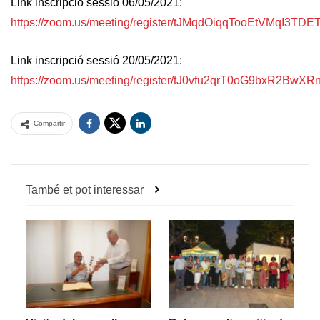
Link inscripció sessió 06/05/2021:
https://zoom.us/meeting/register/tJMqdOiqqTooEtVMqI3T
Link inscripció sessió 20/05/2021:
https://zoom.us/meeting/register/tJ0vfu2qrT0oG9bxR2B
Compartir
També et pot interessar