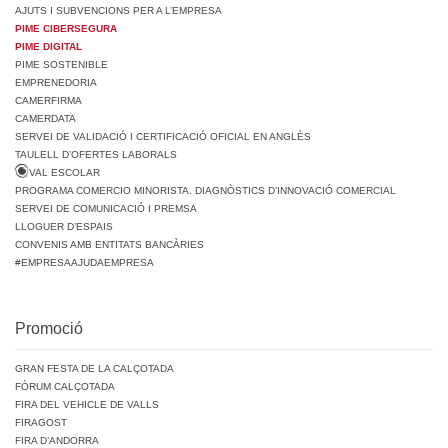
AJUTS I SUBVENCIONS PER A L’EMPRESA
PIME CIBERSEGURA
PIME DIGITAL
PIME SOSTENIBLE
EMPRENEDORIA
CAMERFIRMA
CAMERDATA
SERVEI DE VALIDACIÓ I CERTIFICACIÓ OFICIAL EN ANGLÈS
TAULELL D’OFERTES LABORALS
VAL ESCOLAR
PROGRAMA COMERCIO MINORISTA. DIAGNÒSTICS D’INNOVACIÓ COMERCIAL
SERVEI DE COMUNICACIÓ I PREMSA
LLOGUER D’ESPAIS
CONVENIS AMB ENTITATS BANCÀRIES
#EMPRESAAJUDAEMPRESA
Promoció
GRAN FESTA DE LA CALÇOTADA
FÒRUM CALÇOTADA
FIRA DEL VEHICLE DE VALLS
FIRAGOST
FIRA D’ANDORRA