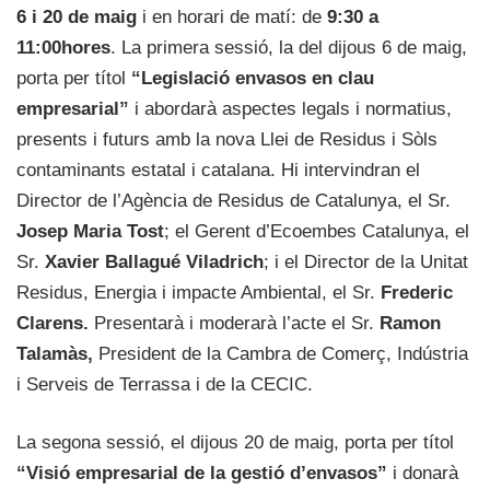
6 i 20 de maig
i en horari de matí: de
9:30 a
11:00hores
. La primera sessió, la del dijous 6 de maig,
porta per títol
“Legislació envasos en clau
empresarial”
i abordarà aspectes legals i normatius,
presents i futurs amb la nova Llei de Residus i Sòls
contaminants estatal i catalana. Hi intervindran el
Director de l’Agència de Residus de Catalunya, el Sr.
Josep Maria Tost
; el Gerent d’Ecoembes Catalunya, el
Sr.
Xavier Ballagué Viladrich
; i el Director de la Unitat
Residus, Energia i impacte Ambiental, el Sr.
Frederic
Clarens.
Presentarà i moderarà l’acte el Sr.
Ramon
Talamàs,
President de la Cambra de Comerç, Indústria
i Serveis de Terrassa i de la CECIC.
La segona sessió, el dijous 20 de maig, porta per títol
“Visió empresarial de la gestió d’envasos”
i donarà