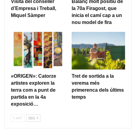
Visita del conseller
Balanç molt positiu de
d’Empresa i Treball,
la 70a Firagost, que
Miquel Sàmper
inicia el camí cap a un
nou model de fira
«ORIGEN»: Catorze
Tret de sortida a la
artistes exploren la
verema més
terra com a punt de
primerenca dels últims
partida en la 4a
temps
exposició…
ANT
SEG