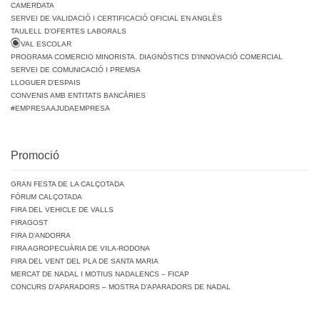
CAMERDATA
SERVEI DE VALIDACIÓ I CERTIFICACIÓ OFICIAL EN ANGLÈS
TAULELL D’OFERTES LABORALS
VAL ESCOLAR
PROGRAMA COMERCIO MINORISTA. DIAGNÒSTICS D’INNOVACIÓ COMERCIAL
SERVEI DE COMUNICACIÓ I PREMSA
LLOGUER D’ESPAIS
CONVENIS AMB ENTITATS BANCÀRIES
#EMPRESAAJUDAEMPRESA
Promoció
GRAN FESTA DE LA CALÇOTADA
FÒRUM CALÇOTADA
FIRA DEL VEHICLE DE VALLS
FIRAGOST
FIRA D’ANDORRA
FIRA AGROPECUÀRIA DE VILA-RODONA
FIRA DEL VENT DEL PLA DE SANTA MARIA
MERCAT DE NADAL I MOTIUS NADALENCS – FICAP
CONCURS D’APARADORS – MOSTRA D’APARADORS DE NADAL