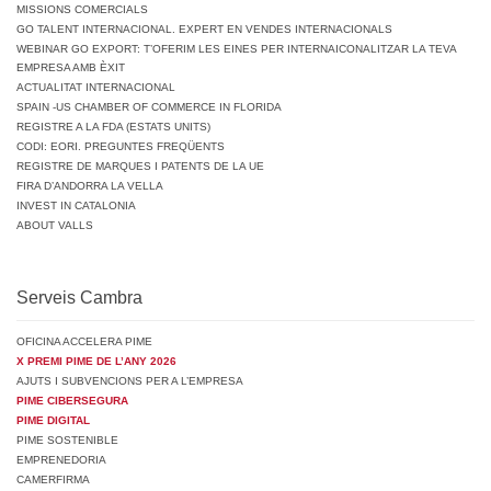
MISSIONS COMERCIALS
GO TALENT INTERNACIONAL. EXPERT EN VENDES INTERNACIONALS
WEBINAR GO EXPORT: T’OFERIM LES EINES PER INTERNAICONALITZAR LA TEVA
EMPRESA AMB ÈXIT
ACTUALITAT INTERNACIONAL
SPAIN -US CHAMBER OF COMMERCE IN FLORIDA
REGISTRE A LA FDA (ESTATS UNITS)
CODI: EORI. PREGUNTES FREQÜENTS
REGISTRE DE MARQUES I PATENTS DE LA UE
FIRA D’ANDORRA LA VELLA
INVEST IN CATALONIA
ABOUT VALLS
Serveis Cambra
OFICINA ACCELERA PIME
X PREMI PIME DE L’ANY 2026
AJUTS I SUBVENCIONS PER A L’EMPRESA
PIME CIBERSEGURA
PIME DIGITAL
PIME SOSTENIBLE
EMPRENEDORIA
CAMERFIRMA