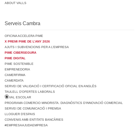
ABOUT VALLS
Serveis Cambra
OFICINA ACCELERA PIME
X PREMI PIME DE L’ANY 2026
AJUTS I SUBVENCIONS PER A L’EMPRESA
PIME CIBERSEGURA
PIME DIGITAL
PIME SOSTENIBLE
EMPRENEDORIA
CAMERFIRMA
CAMERDATA
SERVEI DE VALIDACIÓ I CERTIFICACIÓ OFICIAL EN ANGLÈS
TAULELL D’OFERTES LABORALS
VAL ESCOLAR
PROGRAMA COMERCIO MINORISTA. DIAGNÒSTICS D’INNOVACIÓ COMERCIAL
SERVEI DE COMUNICACIÓ I PREMSA
LLOGUER D’ESPAIS
CONVENIS AMB ENTITATS BANCÀRIES
#EMPRESAAJUDAEMPRESA