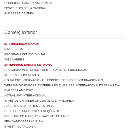
ELECCIONS CAMBRA VALLS 2023
FES-TE SOCI DE LA CAMBRA
EMPRESES CAMBRA
Comerç exterior
INTERNACIONALITZACIÓ
PIME GLOBAL
PROGRAMA XPANDE DIGITAL
PAI CAMBRES
ENTERPRISE EUROPE NETWORK
PROGRAMA MENTORING I CERTIFICACIÓ INTERNACIONAL
MISSIONS COMERCIALS
GO TALENT INTERNACIONAL. EXPERT EN VENDES INTERNACIONALS
WEBINAR GO EXPORT: T’OFERIM LES EINES PER INTERNAICONALITZAR LA TEVA
EMPRESA AMB ÈXIT
ACTUALITAT INTERNACIONAL
SPAIN -US CHAMBER OF COMMERCE IN FLORIDA
REGISTRE A LA FDA (ESTATS UNITS)
CODI: EORI. PREGUNTES FREQÜENTS
REGISTRE DE MARQUES I PATENTS DE LA UE
FIRA D’ANDORRA LA VELLA
INVEST IN CATALONIA