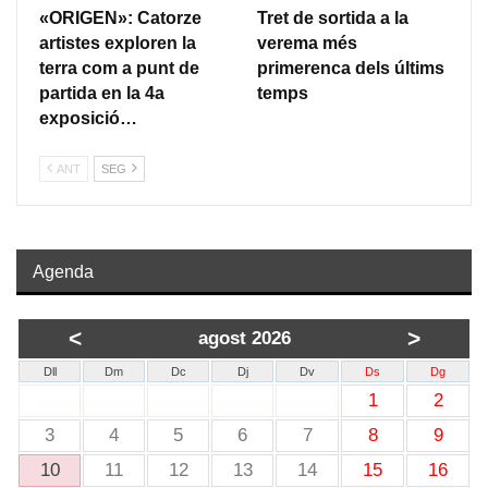
«ORIGEN»: Catorze
Tret de sortida a la
artistes exploren la
verema més
terra com a punt de
primerenca dels últims
partida en la 4a
temps
exposició…
ANT
SEG
Agenda
<
>
agost 2026
Dll
Dm
Dc
Dj
Dv
Ds
Dg
1
2
3
4
5
6
7
8
9
10
11
12
13
14
15
16