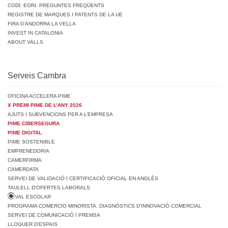
CODI: EORI. PREGUNTES FREQÜENTS
REGISTRE DE MARQUES I PATENTS DE LA UE
FIRA D’ANDORRA LA VELLA
INVEST IN CATALONIA
ABOUT VALLS
Serveis Cambra
OFICINA ACCELERA PIME
X PREMI PIME DE L’ANY 2026
AJUTS I SUBVENCIONS PER A L’EMPRESA
PIME CIBERSEGURA
PIME DIGITAL
PIME SOSTENIBLE
EMPRENEDORIA
CAMERFIRMA
CAMERDATA
SERVEI DE VALIDACIÓ I CERTIFICACIÓ OFICIAL EN ANGLÈS
TAULELL D’OFERTES LABORALS
VAL ESCOLAR
PROGRAMA COMERCIO MINORISTA. DIAGNÒSTICS D’INNOVACIÓ COMERCIAL
SERVEI DE COMUNICACIÓ I PREMSA
LLOGUER D’ESPAIS