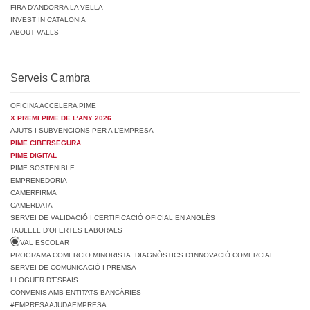
FIRA D’ANDORRA LA VELLA
INVEST IN CATALONIA
ABOUT VALLS
Serveis Cambra
OFICINA ACCELERA PIME
X PREMI PIME DE L’ANY 2026
AJUTS I SUBVENCIONS PER A L’EMPRESA
PIME CIBERSEGURA
PIME DIGITAL
PIME SOSTENIBLE
EMPRENEDORIA
CAMERFIRMA
CAMERDATA
SERVEI DE VALIDACIÓ I CERTIFICACIÓ OFICIAL EN ANGLÈS
TAULELL D’OFERTES LABORALS
VAL ESCOLAR
PROGRAMA COMERCIO MINORISTA. DIAGNÒSTICS D’INNOVACIÓ COMERCIAL
SERVEI DE COMUNICACIÓ I PREMSA
LLOGUER D’ESPAIS
CONVENIS AMB ENTITATS BANCÀRIES
#EMPRESAAJUDAEMPRESA