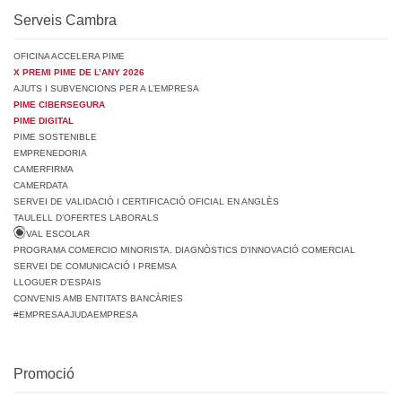
Serveis Cambra
OFICINA ACCELERA PIME
X PREMI PIME DE L’ANY 2026
AJUTS I SUBVENCIONS PER A L’EMPRESA
PIME CIBERSEGURA
PIME DIGITAL
PIME SOSTENIBLE
EMPRENEDORIA
CAMERFIRMA
CAMERDATA
SERVEI DE VALIDACIÓ I CERTIFICACIÓ OFICIAL EN ANGLÈS
TAULELL D’OFERTES LABORALS
VAL ESCOLAR
PROGRAMA COMERCIO MINORISTA. DIAGNÒSTICS D’INNOVACIÓ COMERCIAL
SERVEI DE COMUNICACIÓ I PREMSA
LLOGUER D’ESPAIS
CONVENIS AMB ENTITATS BANCÀRIES
#EMPRESAAJUDAEMPRESA
Promoció