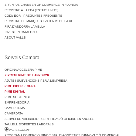
SPAIN -US CHAMBER OF COMMERCE IN FLORIDA
REGISTRE A LA FDA (ESTATS UNITS)
CODI: EORI. PREGUNTES FREQÜENTS
REGISTRE DE MARQUES I PATENTS DE LA UE
FIRA D’ANDORRA LA VELLA
INVEST IN CATALONIA
ABOUT VALLS
Serveis Cambra
OFICINA ACCELERA PIME
X PREMI PIME DE L’ANY 2026
AJUTS I SUBVENCIONS PER A L’EMPRESA
PIME CIBERSEGURA
PIME DIGITAL
PIME SOSTENIBLE
EMPRENEDORIA
CAMERFIRMA
CAMERDATA
SERVEI DE VALIDACIÓ I CERTIFICACIÓ OFICIAL EN ANGLÈS
TAULELL D’OFERTES LABORALS
VAL ESCOLAR
PROGRAMA COMERCIO MINORISTA. DIAGNÒSTICS D’INNOVACIÓ COMERCIAL