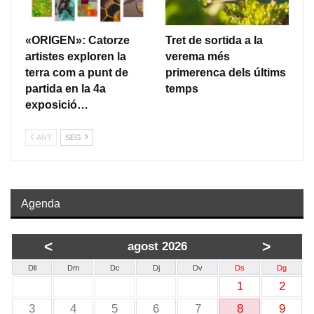
«ORIGEN»: Catorze
Tret de sortida a la
artistes exploren la
verema més
terra com a punt de
primerenca dels últims
partida en la 4a
temps
exposició…
ANT
SEG
Agenda
<
>
agost 2026
Dll
Dm
Dc
Dj
Dv
Ds
Dg
1
2
3
4
5
6
7
8
9