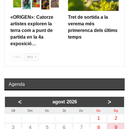
«ORIGEN»: Catorze
Tret de sortida a la
artistes exploren la
verema més
terra com a punt de
primerenca dels últims
partida en la 4a
temps
exposició…
ANT
SEG
Agenda
<
>
agost 2026
Dll
Dm
Dc
Dj
Dv
Ds
Dg
1
2
3
4
5
6
7
8
9