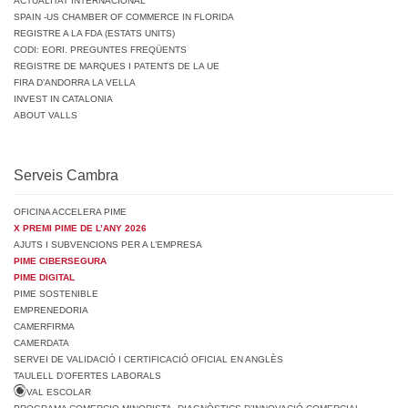
ACTUALITAT INTERNACIONAL
SPAIN -US CHAMBER OF COMMERCE IN FLORIDA
REGISTRE A LA FDA (ESTATS UNITS)
CODI: EORI. PREGUNTES FREQÜENTS
REGISTRE DE MARQUES I PATENTS DE LA UE
FIRA D’ANDORRA LA VELLA
INVEST IN CATALONIA
ABOUT VALLS
Serveis Cambra
OFICINA ACCELERA PIME
X PREMI PIME DE L’ANY 2026
AJUTS I SUBVENCIONS PER A L’EMPRESA
PIME CIBERSEGURA
PIME DIGITAL
PIME SOSTENIBLE
EMPRENEDORIA
CAMERFIRMA
CAMERDATA
SERVEI DE VALIDACIÓ I CERTIFICACIÓ OFICIAL EN ANGLÈS
TAULELL D’OFERTES LABORALS
VAL ESCOLAR