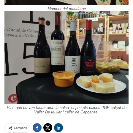
Moment del maridatge
Vins que es van tastar amb la salsa, el pa i els calçots IGP calçot de
Valls: De Muller i celler de Capçanes.
Compartir