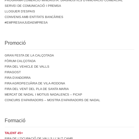
PROGRAMA COMERCIO MINORISTA. DIAGNÒSTICS D’INNOVACIÓ COMERCIAL
SERVEI DE COMUNICACIÓ I PREMSA
LLOGUER D’ESPAIS
CONVENIS AMB ENTITATS BANCÀRIES
#EMPRESAAJUDAEMPRESA
Promoció
GRAN FESTA DE LA CALÇOTADA
FÒRUM CALÇOTADA
FIRA DEL VEHICLE DE VALLS
FIRAGOST
FIRA D’ANDORRA
FIRA AGROPECUÀRIA DE VILA-RODONA
FIRA DEL VENT DEL PLA DE SANTA MARIA
MERCAT DE NADAL I MOTIUS NADALENCS – FICAP
CONCURS D’APARADORS – MOSTRA D’APARADORS DE NADAL
Formació
TALENT 45+
FIRA DE L’OCUPACIÓ DE VALLS I L’ALT CAMP