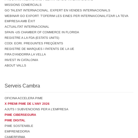
MISSIONS COMERCIALS
GO TALENT INTERNACIONAL. EXPERT EN VENDES INTERNACIONALS
WEBINAR GO EXPORT: T’OFERIM LES EINES PER INTERNAICONALITZAR LA TEVA
EMPRESA AMB ÈXIT
ACTUALITAT INTERNACIONAL
SPAIN -US CHAMBER OF COMMERCE IN FLORIDA
REGISTRE A LA FDA (ESTATS UNITS)
CODI: EORI. PREGUNTES FREQÜENTS
REGISTRE DE MARQUES I PATENTS DE LA UE
FIRA D’ANDORRA LA VELLA
INVEST IN CATALONIA
ABOUT VALLS
Serveis Cambra
OFICINA ACCELERA PIME
X PREMI PIME DE L’ANY 2026
AJUTS I SUBVENCIONS PER A L’EMPRESA
PIME CIBERSEGURA
PIME DIGITAL
PIME SOSTENIBLE
EMPRENEDORIA
CAMERFIRMA