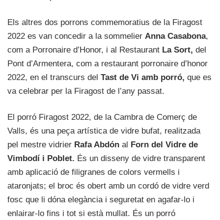
Els altres dos porrons commemoratius de la Firagost
2022 es van concedir a la sommelier
Anna Casabona
,
com a Porronaire d’Honor, i al Restaurant
La Sort,
del
Pont d’Armentera, com a restaurant porronaire d’honor
2022, en el transcurs del
Tast de Vi amb porró,
que es
va celebrar per la Firagost de l’any passat.
El porró Firagost 2022, de la Cambra de Comerç de
Valls, és una peça artística de vidre bufat, realitzada
pel mestre vidrier
Rafa Abdón
al
Forn del Vidre de
Vimbodí i Poblet.
És un disseny de vidre transparent
amb aplicació de filigranes de colors vermells i
ataronjats; el broc és obert amb un cordó de vidre verd
fosc que li dóna elegància i seguretat en agafar-lo i
enlairar-lo fins i tot si està mullat. És un porró