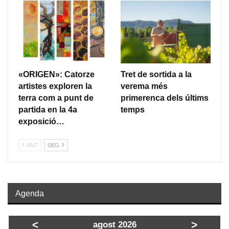
«ORIGEN»: Catorze
Tret de sortida a la
artistes exploren la
verema més
terra com a punt de
primerenca dels últims
partida en la 4a
temps
exposició…
ANT
SEG
Agenda
<
>
agost 2026