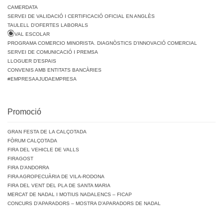
CAMERDATA
SERVEI DE VALIDACIÓ I CERTIFICACIÓ OFICIAL EN ANGLÈS
TAULELL D’OFERTES LABORALS
VAL ESCOLAR
PROGRAMA COMERCIO MINORISTA. DIAGNÒSTICS D’INNOVACIÓ COMERCIAL
SERVEI DE COMUNICACIÓ I PREMSA
LLOGUER D’ESPAIS
CONVENIS AMB ENTITATS BANCÀRIES
#EMPRESAAJUDAEMPRESA
Promoció
GRAN FESTA DE LA CALÇOTADA
FÒRUM CALÇOTADA
FIRA DEL VEHICLE DE VALLS
FIRAGOST
FIRA D’ANDORRA
FIRA AGROPECUÀRIA DE VILA-RODONA
FIRA DEL VENT DEL PLA DE SANTA MARIA
MERCAT DE NADAL I MOTIUS NADALENCS – FICAP
CONCURS D’APARADORS – MOSTRA D’APARADORS DE NADAL