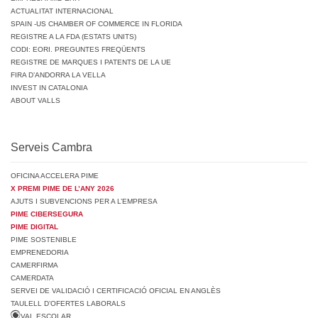
ACTUALITAT INTERNACIONAL
SPAIN -US CHAMBER OF COMMERCE IN FLORIDA
REGISTRE A LA FDA (ESTATS UNITS)
CODI: EORI. PREGUNTES FREQÜENTS
REGISTRE DE MARQUES I PATENTS DE LA UE
FIRA D’ANDORRA LA VELLA
INVEST IN CATALONIA
ABOUT VALLS
Serveis Cambra
OFICINA ACCELERA PIME
X PREMI PIME DE L’ANY 2026
AJUTS I SUBVENCIONS PER A L’EMPRESA
PIME CIBERSEGURA
PIME DIGITAL
PIME SOSTENIBLE
EMPRENEDORIA
CAMERFIRMA
CAMERDATA
SERVEI DE VALIDACIÓ I CERTIFICACIÓ OFICIAL EN ANGLÈS
TAULELL D’OFERTES LABORALS
VAL ESCOLAR