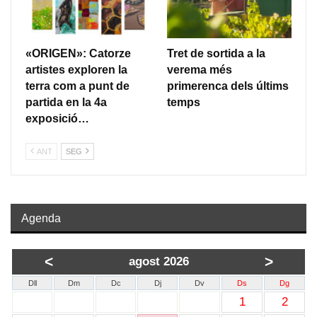
«ORIGEN»: Catorze
Tret de sortida a la
artistes exploren la
verema més
terra com a punt de
primerenca dels últims
partida en la 4a
temps
exposició…
ANT
SEG
Agenda
<
>
agost 2026
Dll
Dm
Dc
Dj
Dv
Ds
Dg
1
2