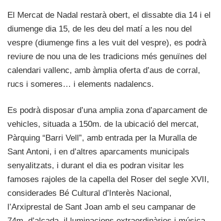
El Mercat de Nadal restarà obert, el dissabte dia 14 i el
diumenge dia 15, de les deu del matí a les nou del
vespre (diumenge fins a les vuit del vespre), es podrà
reviure de nou una de les tradicions més genuïnes del
calendari vallenc, amb àmplia oferta d’aus de corral,
rucs i someres… i elements nadalencs.
Es podrà disposar d’una amplia zona d’aparcament de
vehicles, situada a 150m. de la ubicació del mercat,
Pàrquing “Barri Vell”, amb entrada per la Muralla de
Sant Antoni, i en d’altres aparcaments municipals
senyalitzats, i durant el dia es podran visitar les
famoses rajoles de la capella del Roser del segle XVII,
considerades Bé Cultural d’Interès Nacional,
l’Arxiprestal de Sant Joan amb el seu campanar de
74m. d’alçada, il.luminacions extraordinàries i música