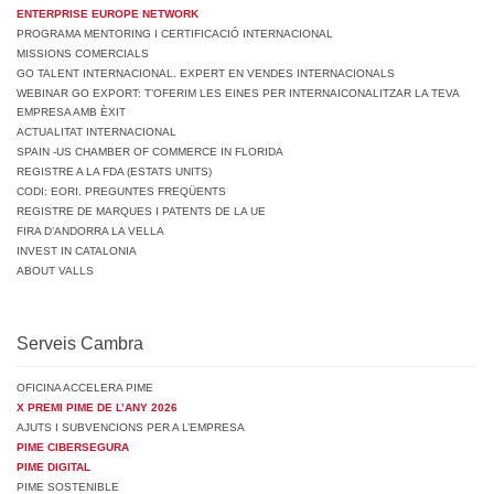
ENTERPRISE EUROPE NETWORK
PROGRAMA MENTORING I CERTIFICACIÓ INTERNACIONAL
MISSIONS COMERCIALS
GO TALENT INTERNACIONAL. EXPERT EN VENDES INTERNACIONALS
WEBINAR GO EXPORT: T’OFERIM LES EINES PER INTERNAICONALITZAR LA TEVA
EMPRESA AMB ÈXIT
ACTUALITAT INTERNACIONAL
SPAIN -US CHAMBER OF COMMERCE IN FLORIDA
REGISTRE A LA FDA (ESTATS UNITS)
CODI: EORI. PREGUNTES FREQÜENTS
REGISTRE DE MARQUES I PATENTS DE LA UE
FIRA D’ANDORRA LA VELLA
INVEST IN CATALONIA
ABOUT VALLS
Serveis Cambra
OFICINA ACCELERA PIME
X PREMI PIME DE L’ANY 2026
AJUTS I SUBVENCIONS PER A L’EMPRESA
PIME CIBERSEGURA
PIME DIGITAL
PIME SOSTENIBLE