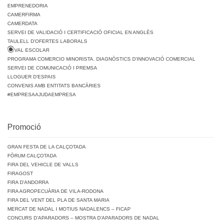
EMPRENEDORIA
CAMERFIRMA
CAMERDATA
SERVEI DE VALIDACIÓ I CERTIFICACIÓ OFICIAL EN ANGLÈS
TAULELL D’OFERTES LABORALS
VAL ESCOLAR
PROGRAMA COMERCIO MINORISTA. DIAGNÒSTICS D’INNOVACIÓ COMERCIAL
SERVEI DE COMUNICACIÓ I PREMSA
LLOGUER D’ESPAIS
CONVENIS AMB ENTITATS BANCÀRIES
#EMPRESAAJUDAEMPRESA
Promoció
GRAN FESTA DE LA CALÇOTADA
FÒRUM CALÇOTADA
FIRA DEL VEHICLE DE VALLS
FIRAGOST
FIRA D’ANDORRA
FIRA AGROPECUÀRIA DE VILA-RODONA
FIRA DEL VENT DEL PLA DE SANTA MARIA
MERCAT DE NADAL I MOTIUS NADALENCS – FICAP
CONCURS D’APARADORS – MOSTRA D’APARADORS DE NADAL