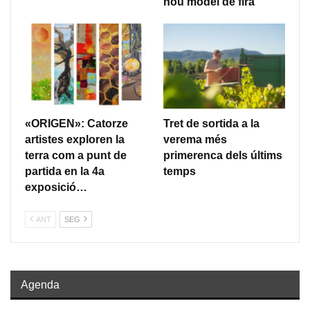
nou model de fira
«ORIGEN»: Catorze
Tret de sortida a la
artistes exploren la
verema més
terra com a punt de
primerenca dels últims
partida en la 4a
temps
exposició…
ANT
SEG
Agenda