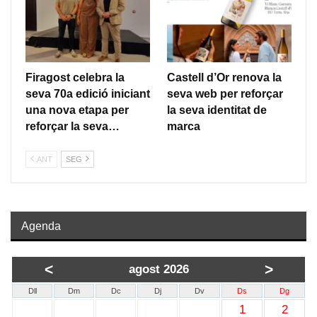
Firagost celebra la
Castell d’Or renova la
seva 70a edició iniciant
seva web per reforçar
una nova etapa per
la seva identitat de
reforçar la seva…
marca
ANT
SEG
Agenda
<
>
agost 2026
Dll
Dm
Dc
Dj
Dv
Ds
Dg
1
2