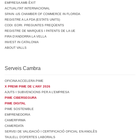
EMPRESA AMB ÈXIT
ACTUALITAT INTERNACIONAL
SPAIN -US CHAMBER OF COMMERCE IN FLORIDA
REGISTRE A LA FDA (ESTATS UNITS)
CODI: EORI. PREGUNTES FREQÜENTS
REGISTRE DE MARQUES I PATENTS DE LA UE
FIRA D’ANDORRA LA VELLA
INVEST IN CATALONIA
ABOUT VALLS
Serveis Cambra
OFICINA ACCELERA PIME
X PREMI PIME DE L’ANY 2026
AJUTS I SUBVENCIONS PER A L’EMPRESA
PIME CIBERSEGURA
PIME DIGITAL
PIME SOSTENIBLE
EMPRENEDORIA
CAMERFIRMA
CAMERDATA
SERVEI DE VALIDACIÓ I CERTIFICACIÓ OFICIAL EN ANGLÈS
TAULELL D’OFERTES LABORALS