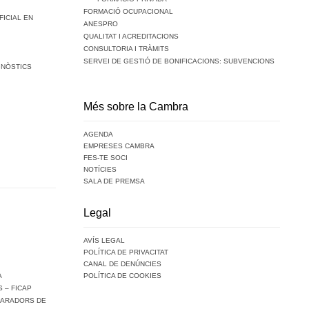
FORMACIÓ OCUPACIONAL
FICIAL EN
ANESPRO
QUALITAT I ACREDITACIONS
CONSULTORIA I TRÀMITS
SERVEI DE GESTIÓ DE BONIFICACIONS: SUBVENCIONS
GNÒSTICS
Més sobre la Cambra
AGENDA
EMPRESES CAMBRA
FES-TE SOCI
NOTÍCIES
SALA DE PREMSA
Legal
AVÍS LEGAL
POLÍTICA DE PRIVACITAT
CANAL DE DENÚNCIES
A
POLÍTICA DE COOKIES
 – FICAP
PARADORS DE