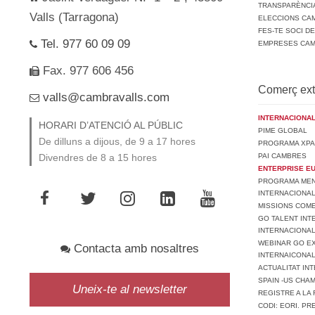
TRANSPARÈNCI
Valls (Tarragona)
ELECCIONS CAM
FES-TE SOCI D
Tel. 977 60 09 09
EMPRESES CA
Fax. 977 606 456
Comerç ext
valls@cambravalls.com
INTERNACIONAL
HORARI D’ATENCIÓ AL PÚBLIC
PIME GLOBAL
De dilluns a dijous, de 9 a 17 hores
PROGRAMA XPA
PAI CAMBRES
Divendres de 8 a 15 hores
ENTERPRISE E
PROGRAMA MENT
INTERNACIONA
MISSIONS COM
GO TALENT INT
INTERNACIONA
WEBINAR GO EX
Contacta amb nosaltres
INTERNAICONAL
ACTUALITAT IN
SPAIN -US CHA
Uneix-te al newsletter
REGISTRE A LA 
CODI: EORI. P