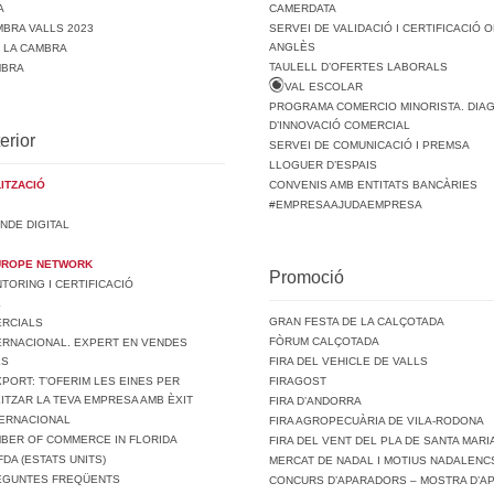
A
CAMERDATA
BRA VALLS 2023
SERVEI DE VALIDACIÓ I CERTIFICACIÓ O
ANGLÈS
E LA CAMBRA
TAULELL D’OFERTES LABORALS
MBRA
VAL ESCOLAR
PROGRAMA COMERCIO MINORISTA. DIA
D’INNOVACIÓ COMERCIAL
erior
SERVEI DE COMUNICACIÓ I PREMSA
LLOGUER D’ESPAIS
ITZACIÓ
CONVENIS AMB ENTITATS BANCÀRIES
#EMPRESAAJUDAEMPRESA
NDE DIGITAL
UROPE NETWORK
Promoció
ORING I CERTIFICACIÓ
L
GRAN FESTA DE LA CALÇOTADA
ERCIALS
FÒRUM CALÇOTADA
ERNACIONAL. EXPERT EN VENDES
LS
FIRA DEL VEHICLE DE VALLS
PORT: T’OFERIM LES EINES PER
FIRAGOST
ITZAR LA TEVA EMPRESA AMB ÈXIT
FIRA D’ANDORRA
TERNACIONAL
FIRA AGROPECUÀRIA DE VILA-RODONA
MBER OF COMMERCE IN FLORIDA
FIRA DEL VENT DEL PLA DE SANTA MARI
FDA (ESTATS UNITS)
MERCAT DE NADAL I MOTIUS NADALENCS
REGUNTES FREQÜENTS
CONCURS D’APARADORS – MOSTRA D’A