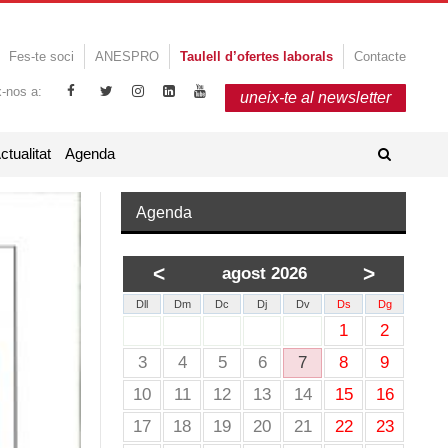
Fes-te soci
ANESPRO
Taulell d’ofertes laborals
Contacte
x-nos a:
uneix-te al newsletter
ctualitat
Agenda
Agenda
<
>
agost 2026
Dll
Dm
Dc
Dj
Dv
Ds
Dg
1
2
3
4
5
6
7
8
9
10
11
12
13
14
15
16
17
18
19
20
21
22
23