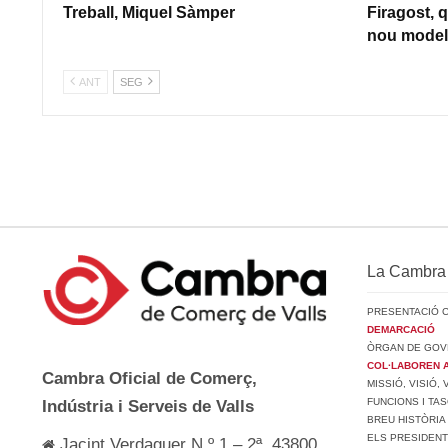
Treball, Miquel Sàmper
Firagost, q
nou model 
ANT
SEG
La Cambra
PRESENTACIÓ 
DEMARCACIÓ
ÒRGAN DE GOV
COL·LABOREN 
Cambra Oficial de Comerç,
MISSIÓ, VISIÓ,
FUNCIONS I TA
Indústria i Serveis de Valls
BREU HISTÒRIA
ELS PRESIDEN
Jacint Verdaguer N.º 1 – 2ª, 43800