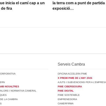
ue inicia el camí cap a un
la terra com a punt de partida 
de fira
exposició…
Serveis Cambra
CORPORATIVA
OFICINA ACCELERA PIME
X PREMI PIME DE L’ANY 2026
ERN
AJUTS I SUBVENCIONS PER A L’EMPRES
AMB NOSALTRES
PIME CIBERSEGURA
 VALORS I NORMATIVA CAMERAL
PIME DIGITAL
SQUES
PIME SOSTENIBLE
 DE LA CAMBRA
EMPRENEDORIA
TS
CAMERFIRMA