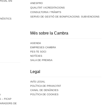
FICIAL EN
ANESPRO
QUALITAT I ACREDITACIONS
CONSULTORIA I TRÀMITS
SERVEI DE GESTIÓ DE BONIFICACIONS: SUBVENCIONS
GNÒSTICS
Més sobre la Cambra
AGENDA
EMPRESES CAMBRA
FES-TE SOCI
NOTÍCIES
SALA DE PREMSA
Legal
AVÍS LEGAL
POLÍTICA DE PRIVACITAT
CANAL DE DENÚNCIES
A
POLÍTICA DE COOKIES
 – FICAP
PARADORS DE