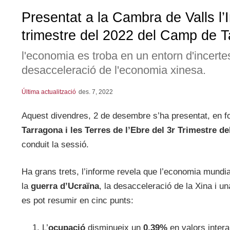
Presentat a la Cambra de Valls l
trimestre del 2022 del Camp de Ta
l'economia es troba en un entorn d'incertesa
desacceleració de l'economia xinesa.
Última actualització
des. 7, 2022
Aquest divendres, 2 de desembre s’ha presentat, en for
Tarragona i les Terres de l’Ebre
del 3r Trimestre de
conduit la sessió.
Ha grans trets, l’informe revela que l’economia mundia
la
guerra d’Ucraïna
, la desacceleració de la Xina i u
es pot resumir en cinc punts:
L’
ocupació
disminueix un
0,39%
en valors intera