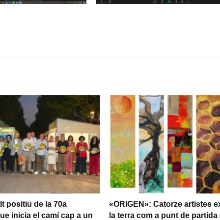
t positiu de la 70a
«ORIGEN»: Catorze artistes e
ue inicia el camí cap a un
la terra com a punt de partida 