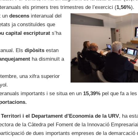
ranuals els primers tres trimestres de l’exercici (
1,56%
).
t un
descens
interanual del
etats ja constituïdes que
u capital escripturat
s’ha
ranual. Els
dipòsits
estan
anquejament
ha disminuït a
tembre, una xifra superior
yol.
eranuals importants i se situa en un
15,39%
pel que fa a les
portacions.
 Territori i el Departament d’Economia de la URV
, ha est
rectora de la Càtedra pel Foment de la Innovació Empresarial
participació de dues importants empreses de la demarcació d