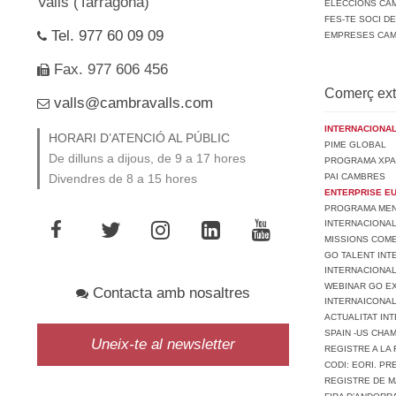
Valls (Tarragona)
ELECCIONS CAM
FES-TE SOCI D
Tel. 977 60 09 09
EMPRESES CA
Fax. 977 606 456
Comerç ext
valls@cambravalls.com
INTERNACIONAL
HORARI D’ATENCIÓ AL PÚBLIC
PIME GLOBAL
De dilluns a dijous, de 9 a 17 hores
PROGRAMA XPA
PAI CAMBRES
Divendres de 8 a 15 hores
ENTERPRISE E
PROGRAMA MENT
INTERNACIONA
MISSIONS COM
GO TALENT INT
INTERNACIONA
WEBINAR GO EX
Contacta amb nosaltres
INTERNAICONAL
ACTUALITAT IN
SPAIN -US CHA
Uneix-te al newsletter
REGISTRE A LA 
CODI: EORI. P
REGISTRE DE M