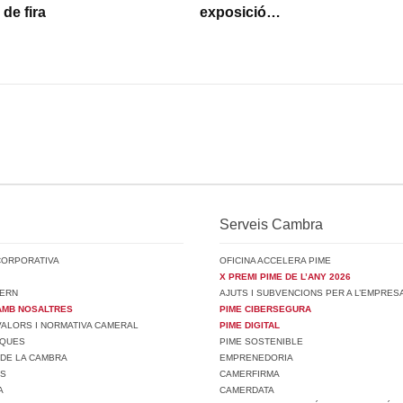
de fira
exposició…
Serveis Cambra
CORPORATIVA
OFICINA ACCELERA PIME
X PREMI PIME DE L’ANY 2026
ERN
AJUTS I SUBVENCIONS PER A L’EMPRES
AMB NOSALTRES
PIME CIBERSEGURA
 VALORS I NORMATIVA CAMERAL
PIME DIGITAL
SQUES
PIME SOSTENIBLE
 DE LA CAMBRA
EMPRENEDORIA
TS
CAMERFIRMA
A
CAMERDATA