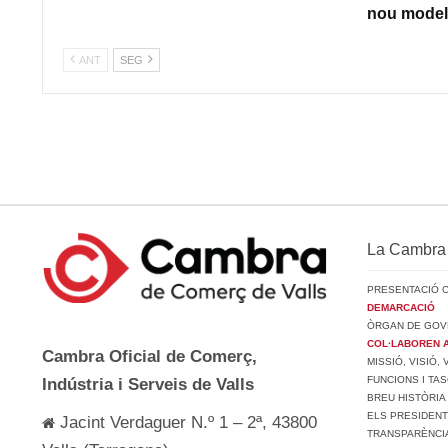
nou model 
ANT
SEG
La Cambra
PRESENTACIÓ 
DEMARCACIÓ
ÒRGAN DE GOV
COL·LABOREN 
Cambra Oficial de Comerç,
MISSIÓ, VISIÓ,
FUNCIONS I TA
Indústria i Serveis de Valls
BREU HISTÒRIA
ELS PRESIDEN
Jacint Verdaguer N.º 1 – 2ª, 43800
TRANSPARÈNCI