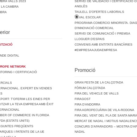
BRA VALLS 2023
SERVEI DE VALIDACIÓ I CERTIFICACIÓ O
ANGLÈS
E LA CAMBRA
TAULELL D’OFERTES LABORALS
MBRA
VAL ESCOLAR
PROGRAMA COMERCIO MINORISTA. DIA
D’INNOVACIÓ COMERCIAL
erior
SERVEI DE COMUNICACIÓ I PREMSA
LLOGUER D’ESPAIS
ITZACIÓ
CONVENIS AMB ENTITATS BANCÀRIES
#EMPRESAAJUDAEMPRESA
NDE DIGITAL
UROPE NETWORK
Promoció
ORING I CERTIFICACIÓ
L
GRAN FESTA DE LA CALÇOTADA
ERCIALS
FÒRUM CALÇOTADA
ERNACIONAL. EXPERT EN VENDES
LS
FIRA DEL VEHICLE DE VALLS
PORT: T’OFERIM LES EINES PER
FIRAGOST
ITZAR LA TEVA EMPRESA AMB ÈXIT
FIRA D’ANDORRA
TERNACIONAL
FIRA AGROPECUÀRIA DE VILA-RODONA
MBER OF COMMERCE IN FLORIDA
FIRA DEL VENT DEL PLA DE SANTA MARI
FDA (ESTATS UNITS)
MERCAT DE NADAL I MOTIUS NADALENCS
REGUNTES FREQÜENTS
CONCURS D’APARADORS – MOSTRA D’A
ARQUES I PATENTS DE LA UE
NADAL