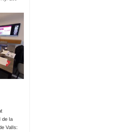
at
 de la
e Valls: