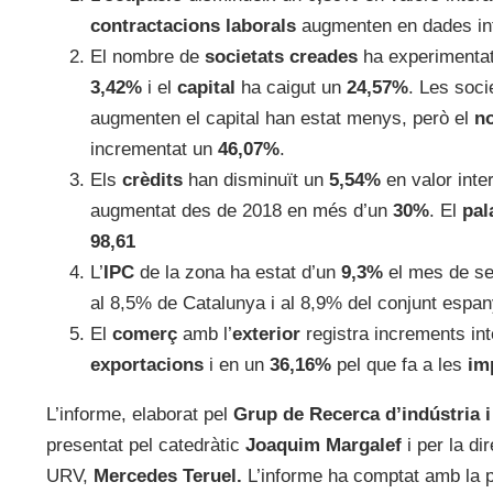
contractacions laborals
augmenten en dades inte
El nombre de
societats creades
ha experimenta
3,42%
i el
capital
ha caigut un
24,57%
. Les soci
augmenten el capital han estat menys, però el
no
incrementat un
46,07%
.
Els
crèdits
han disminuït un
5,54%
en valor inte
augmentat des de 2018 en més d’un
30%
. El
pal
98,61
L’
IPC
de la zona ha estat d’un
9,3%
el mes de se
al 8,5% de Catalunya i al 8,9% del conjunt espan
El
comerç
amb l’
exterior
registra increments int
exportacions
i en un
36,16%
pel que fa a les
im
L’informe, elaborat pel
Grup de Recerca d’indústria i
presentat pel catedràtic
Joaquim Margalef
i per la di
URV,
Mercedes Teruel.
L’informe ha comptat amb la 