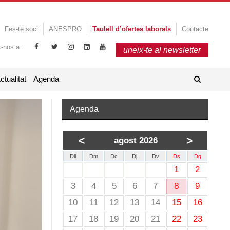
Fes-te soci
ANESPRO
Taulell d’ofertes laborals
Contacte
x-nos a:
uneix-te al newsletter
ctualitat
Agenda
Agenda
<
>
agost 2026
Dll
Dm
Dc
Dj
Dv
Ds
Dg
1
2
3
4
5
6
7
8
9
10
11
12
13
14
15
16
17
18
19
20
21
22
23