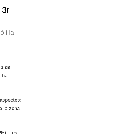
 3r
ó i la
p de
,
ha
 aspectes:
e la zona
6%
). Les