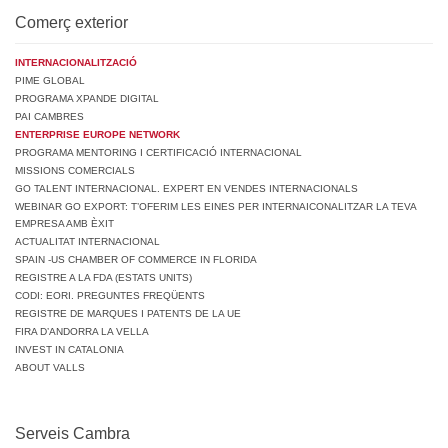
Comerç exterior
INTERNACIONALITZACIÓ
PIME GLOBAL
PROGRAMA XPANDE DIGITAL
PAI CAMBRES
ENTERPRISE EUROPE NETWORK
PROGRAMA MENTORING I CERTIFICACIÓ INTERNACIONAL
MISSIONS COMERCIALS
GO TALENT INTERNACIONAL. EXPERT EN VENDES INTERNACIONALS
WEBINAR GO EXPORT: T’OFERIM LES EINES PER INTERNAICONALITZAR LA TEVA
EMPRESA AMB ÈXIT
ACTUALITAT INTERNACIONAL
SPAIN -US CHAMBER OF COMMERCE IN FLORIDA
REGISTRE A LA FDA (ESTATS UNITS)
CODI: EORI. PREGUNTES FREQÜENTS
REGISTRE DE MARQUES I PATENTS DE LA UE
FIRA D’ANDORRA LA VELLA
INVEST IN CATALONIA
ABOUT VALLS
Serveis Cambra