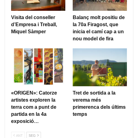
Visita del conseller
Balanç molt positiu de
d’Empresa i Treball,
la 70a Firagost, que
Miquel Sàmper
inicia el camí cap a un
nou model de fira
«ORIGEN»: Catorze
Tret de sortida a la
artistes exploren la
verema més
terra com a punt de
primerenca dels últims
partida en la 4a
temps
exposició…
ANT
SEG