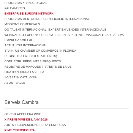
PROGRAMA XPANDE DIGITAL
PAI CAMBRES
ENTERPRISE EUROPE NETWORK
PROGRAMA MENTORING I CERTIFICACIÓ INTERNACIONAL
MISSIONS COMERCIALS
GO TALENT INTERNACIONAL. EXPERT EN VENDES INTERNACIONALS
WEBINAR GO EXPORT: T’OFERIM LES EINES PER INTERNAICONALITZAR LA TEVA
EMPRESA AMB ÈXIT
ACTUALITAT INTERNACIONAL
SPAIN -US CHAMBER OF COMMERCE IN FLORIDA
REGISTRE A LA FDA (ESTATS UNITS)
CODI: EORI. PREGUNTES FREQÜENTS
REGISTRE DE MARQUES I PATENTS DE LA UE
FIRA D’ANDORRA LA VELLA
INVEST IN CATALONIA
ABOUT VALLS
Serveis Cambra
OFICINA ACCELERA PIME
X PREMI PIME DE L’ANY 2026
AJUTS I SUBVENCIONS PER A L’EMPRESA
PIME CIBERSEGURA