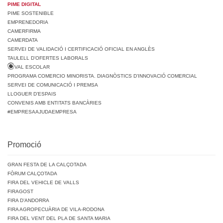
PIME DIGITAL
PIME SOSTENIBLE
EMPRENEDORIA
CAMERFIRMA
CAMERDATA
SERVEI DE VALIDACIÓ I CERTIFICACIÓ OFICIAL EN ANGLÈS
TAULELL D’OFERTES LABORALS
VAL ESCOLAR
PROGRAMA COMERCIO MINORISTA. DIAGNÒSTICS D’INNOVACIÓ COMERCIAL
SERVEI DE COMUNICACIÓ I PREMSA
LLOGUER D’ESPAIS
CONVENIS AMB ENTITATS BANCÀRIES
#EMPRESAAJUDAEMPRESA
Promoció
GRAN FESTA DE LA CALÇOTADA
FÒRUM CALÇOTADA
FIRA DEL VEHICLE DE VALLS
FIRAGOST
FIRA D’ANDORRA
FIRA AGROPECUÀRIA DE VILA-RODONA
FIRA DEL VENT DEL PLA DE SANTA MARIA