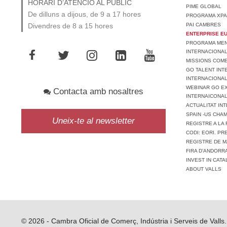
HORARI D’ATENCIÓ AL PÚBLIC
PIME GLOBAL
De dilluns a dijous, de 9 a 17 hores
PROGRAMA XPA
PAI CAMBRES
Divendres de 8 a 15 hores
ENTERPRISE E
PROGRAMA MENT
INTERNACIONA
MISSIONS COM
GO TALENT INT
INTERNACIONA
WEBINAR GO EX
Contacta amb nosaltres
INTERNAICONAL
ACTUALITAT IN
SPAIN -US CHA
Uneix-te al newsletter
REGISTRE A LA 
CODI: EORI. P
REGISTRE DE M
FIRA D’ANDORR
INVEST IN CATA
ABOUT VALLS
© 2026 - Cambra Oficial de Comerç, Indústria i Serveis de Valls.