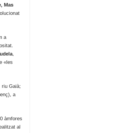
e, Mas
olucionat
m a
sitat.
Tudela
,
e «les
 riu Gaià;
cenç), a
50 àmfores
alitzat al