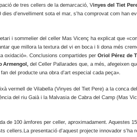
ipació de tres cellers de la demarcació, V
inyes del Tiet Per
0 dies d’envelliment sota el mar, s’ha comprovat com han ev
ietari i sommelier del celler Mas Vicenç ha explicat que «co
tar que millora la textura del vi en boca i li dona més cremo
ta oxidació». Conclusions compartides per
Oriol Pérez de 
p Armengol,
del Celler Pallarades que, a més, afegeixen qu
fan del producte una obra d’art especial cada peça».
ixà vermell de Vilabella (Vinyes del Tiet Pere) a la conca del
luència del riu Gaià i la Malvasia de Cabra del Camp (Mas Vi
tida de 100 àmfores per celler, aproximadament. Aquestes 1
s cellers.La presentació d’aquest projecte innovador s’ha re