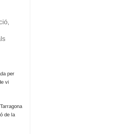
ció,
ls
ada per
de vi
 Tarragona
ó de la