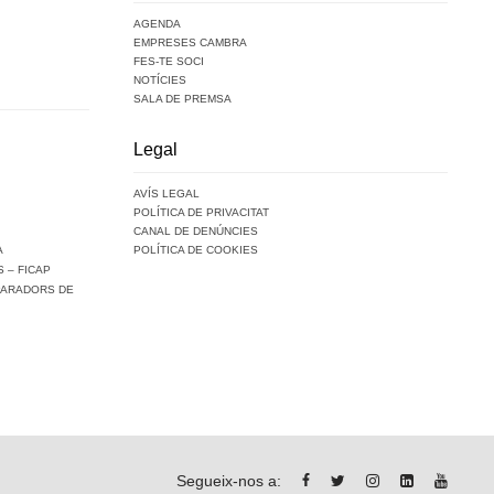
AGENDA
EMPRESES CAMBRA
FES-TE SOCI
NOTÍCIES
SALA DE PREMSA
Legal
AVÍS LEGAL
POLÍTICA DE PRIVACITAT
CANAL DE DENÚNCIES
A
POLÍTICA DE COOKIES
 – FICAP
PARADORS DE
Segueix-nos a: