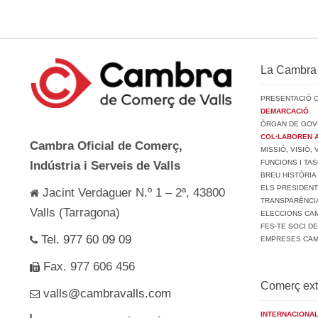
La Cambra
PRESENTACIÓ 
DEMARCACIÓ
ÒRGAN DE GOV
COL·LABOREN 
Cambra Oficial de Comerç,
MISSIÓ, VISIÓ,
FUNCIONS I TA
Indústria i Serveis de Valls
BREU HISTÒRIA
ELS PRESIDEN
Jacint Verdaguer N.º 1 – 2ª, 43800
TRANSPARÈNCI
Valls (Tarragona)
ELECCIONS CAM
FES-TE SOCI D
Tel. 977 60 09 09
EMPRESES CA
Fax. 977 606 456
Comerç ext
valls@cambravalls.com
INTERNACIONAL