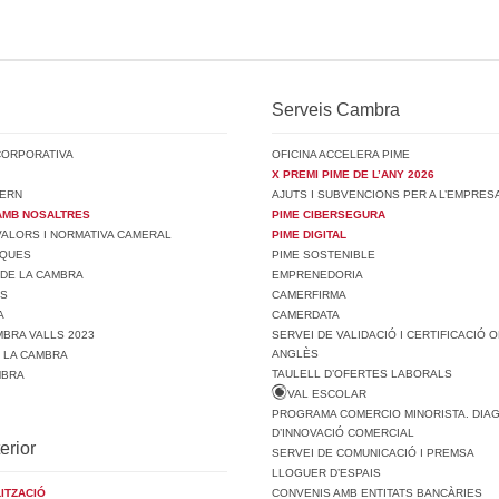
Serveis Cambra
CORPORATIVA
OFICINA ACCELERA PIME
X PREMI PIME DE L’ANY 2026
ERN
AJUTS I SUBVENCIONS PER A L’EMPRES
AMB NOSALTRES
PIME CIBERSEGURA
 VALORS I NORMATIVA CAMERAL
PIME DIGITAL
SQUES
PIME SOSTENIBLE
 DE LA CAMBRA
EMPRENEDORIA
TS
CAMERFIRMA
A
CAMERDATA
BRA VALLS 2023
SERVEI DE VALIDACIÓ I CERTIFICACIÓ O
ANGLÈS
E LA CAMBRA
TAULELL D’OFERTES LABORALS
MBRA
VAL ESCOLAR
PROGRAMA COMERCIO MINORISTA. DIA
D’INNOVACIÓ COMERCIAL
erior
SERVEI DE COMUNICACIÓ I PREMSA
LLOGUER D’ESPAIS
ITZACIÓ
CONVENIS AMB ENTITATS BANCÀRIES