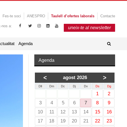
Fes-te soci
ANESPRO
Taulell d’ofertes laborals
Contacte
x-nos a:
uneix-te al newsletter
ctualitat
Agenda
Agenda
<
>
agost 2026
Dll
Dm
Dc
Dj
Dv
Ds
Dg
1
2
3
4
5
6
7
8
9
10
11
12
13
14
15
16
17
18
19
20
21
22
23