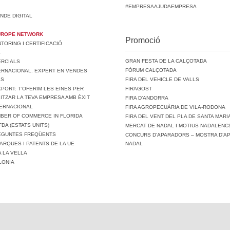
#EMPRESAAJUDAEMPRESA
NDE DIGITAL
UROPE NETWORK
Promoció
ORING I CERTIFICACIÓ
L
GRAN FESTA DE LA CALÇOTADA
ERCIALS
FÒRUM CALÇOTADA
ERNACIONAL. EXPERT EN VENDES
LS
FIRA DEL VEHICLE DE VALLS
PORT: T’OFERIM LES EINES PER
FIRAGOST
ITZAR LA TEVA EMPRESA AMB ÈXIT
FIRA D’ANDORRA
TERNACIONAL
FIRA AGROPECUÀRIA DE VILA-RODONA
MBER OF COMMERCE IN FLORIDA
FIRA DEL VENT DEL PLA DE SANTA MARI
FDA (ESTATS UNITS)
MERCAT DE NADAL I MOTIUS NADALENCS
REGUNTES FREQÜENTS
CONCURS D’APARADORS – MOSTRA D’A
ARQUES I PATENTS DE LA UE
NADAL
A LA VELLA
LONIA