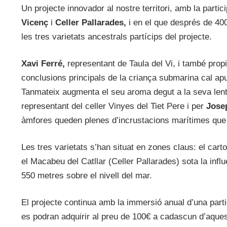
Un projecte innovador al nostre territori, amb la partic
Vicenç
i
Celler Pallarades,
i en el que després de 40
les tres varietats ancestrals partícips del projecte.
Xavi Ferré,
representant de Taula del Vi, i també prop
conclusions principals de la criança submarina cal apun
Tanmateix augmenta el seu aroma degut a la seva len
representant del celler Vinyes del Tiet Pere i per
Jose
àmfores queden plenes d’incrustacions marítimes que 
Les tres varietats s’han situat en zones claus: el carto
el Macabeu del Catllar (Celler Pallarades) sota la inf
550 metres sobre el nivell del mar.
El projecte continua amb la immersió anual d’una par
es podran adquirir al preu de 100€ a cadascun d’aquest