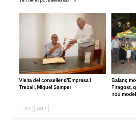
També et pot interessar
Visita del conseller d’Empresa i
Balanç mol
Treball, Miquel Sàmper
Firagost, q
nou model 
ANT
SEG