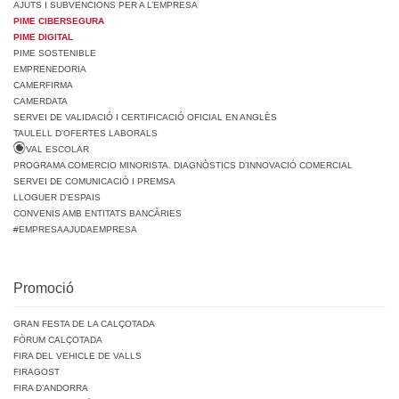
AJUTS I SUBVENCIONS PER A L’EMPRESA
PIME CIBERSEGURA
PIME DIGITAL
PIME SOSTENIBLE
EMPRENEDORIA
CAMERFIRMA
CAMERDATA
SERVEI DE VALIDACIÓ I CERTIFICACIÓ OFICIAL EN ANGLÈS
TAULELL D’OFERTES LABORALS
VAL ESCOLAR
PROGRAMA COMERCIO MINORISTA. DIAGNÒSTICS D’INNOVACIÓ COMERCIAL
SERVEI DE COMUNICACIÓ I PREMSA
LLOGUER D’ESPAIS
CONVENIS AMB ENTITATS BANCÀRIES
#EMPRESAAJUDAEMPRESA
Promoció
GRAN FESTA DE LA CALÇOTADA
FÒRUM CALÇOTADA
FIRA DEL VEHICLE DE VALLS
FIRAGOST
FIRA D’ANDORRA