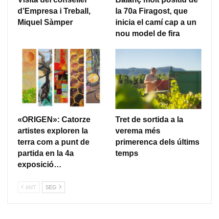
d’Empresa i Treball,
la 70a Firagost, que
Miquel Sàmper
inicia el camí cap a un
nou model de fira
«ORIGEN»: Catorze
Tret de sortida a la
artistes exploren la
verema més
terra com a punt de
primerenca dels últims
partida en la 4a
temps
exposició…
ANT
SEG