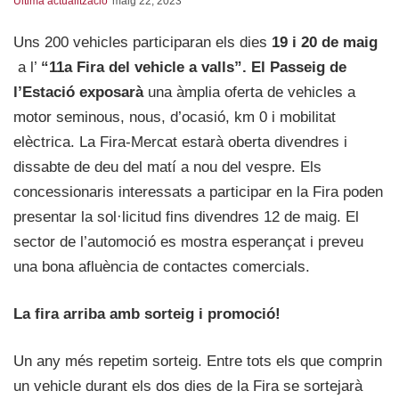
Última actualització
maig 22, 2023
Uns 200 vehicles participaran els dies
19 i 20 de maig
a l’
“11a Fira del vehicle a valls”. El Passeig de
l’Estació exposarà
una àmplia oferta de vehicles a
motor seminous, nous, d’ocasió, km 0 i mobilitat
elèctrica. La Fira-Mercat estarà oberta divendres i
dissabte de deu del matí a nou del vespre. Els
concessionaris interessats a participar en la Fira poden
presentar la sol·licitud fins divendres 12 de maig. El
sector de l’automoció es mostra esperançat i preveu
una bona afluència de contactes comercials.
La fira arriba amb sorteig i promoció!
Un any més repetim sorteig. Entre tots els que comprin
un vehicle durant els dos dies de la Fira se sortejarà