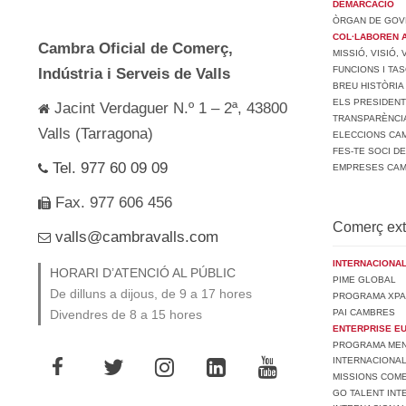
DEMARCACIÓ
ÒRGAN DE GOV
COL·LABOREN 
Cambra Oficial de Comerç,
MISSIÓ, VISIÓ,
FUNCIONS I TA
Indústria i Serveis de Valls
BREU HISTÒRIA
ELS PRESIDEN
Jacint Verdaguer N.º 1 – 2ª, 43800
TRANSPARÈNCI
Valls (Tarragona)
ELECCIONS CAM
FES-TE SOCI D
Tel. 977 60 09 09
EMPRESES CA
Fax. 977 606 456
Comerç ext
valls@cambravalls.com
INTERNACIONAL
HORARI D’ATENCIÓ AL PÚBLIC
PIME GLOBAL
De dilluns a dijous, de 9 a 17 hores
PROGRAMA XPA
PAI CAMBRES
Divendres de 8 a 15 hores
ENTERPRISE E
PROGRAMA MENT
INTERNACIONA
MISSIONS COM
GO TALENT INT