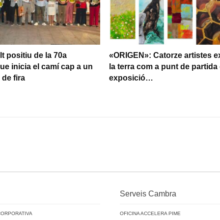
t positiu de la 70a
«ORIGEN»: Catorze artistes e
ue inicia el camí cap a un
la terra com a punt de partida 
de fira
exposició…
Serveis Cambra
CORPORATIVA
OFICINA ACCELERA PIME