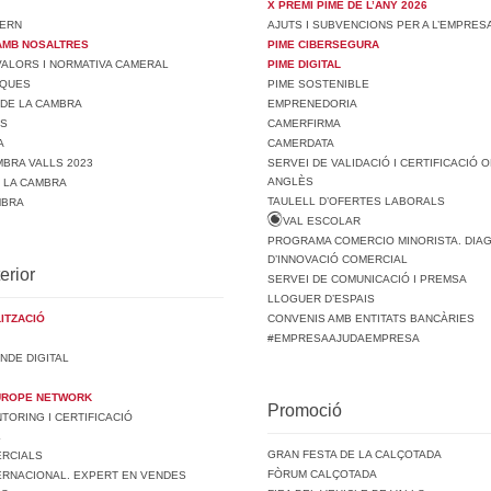
X PREMI PIME DE L’ANY 2026
ERN
AJUTS I SUBVENCIONS PER A L’EMPRES
AMB NOSALTRES
PIME CIBERSEGURA
 VALORS I NORMATIVA CAMERAL
PIME DIGITAL
SQUES
PIME SOSTENIBLE
 DE LA CAMBRA
EMPRENEDORIA
TS
CAMERFIRMA
A
CAMERDATA
BRA VALLS 2023
SERVEI DE VALIDACIÓ I CERTIFICACIÓ O
ANGLÈS
E LA CAMBRA
TAULELL D’OFERTES LABORALS
MBRA
VAL ESCOLAR
PROGRAMA COMERCIO MINORISTA. DIA
D’INNOVACIÓ COMERCIAL
erior
SERVEI DE COMUNICACIÓ I PREMSA
LLOGUER D’ESPAIS
ITZACIÓ
CONVENIS AMB ENTITATS BANCÀRIES
#EMPRESAAJUDAEMPRESA
NDE DIGITAL
UROPE NETWORK
Promoció
ORING I CERTIFICACIÓ
L
GRAN FESTA DE LA CALÇOTADA
ERCIALS
FÒRUM CALÇOTADA
ERNACIONAL. EXPERT EN VENDES