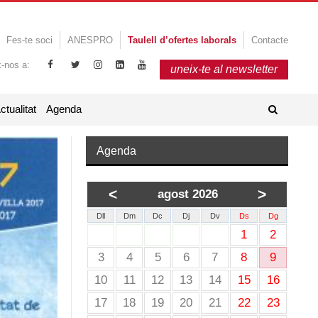
Fes-te soci
ANESPRO
Taulell d’ofertes laborals
Contacte
x-nos a:
uneix-te al newsletter
ctualitat
Agenda
Agenda
<
>
agost 2026
Dll
Dm
Dc
Dj
Dv
Ds
Dg
1
2
3
4
5
6
7
8
9
10
11
12
13
14
15
16
17
18
19
20
21
22
23