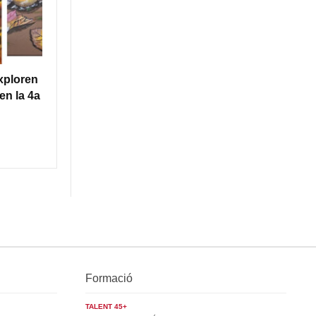
xploren
en la 4a
Formació
TALENT 45+