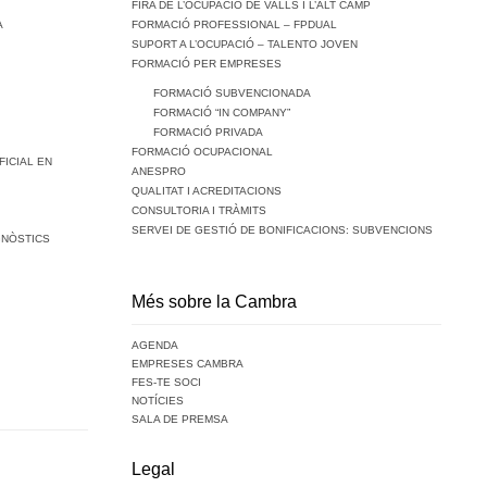
FIRA DE L’OCUPACIÓ DE VALLS I L’ALT CAMP
A
FORMACIÓ PROFESSIONAL – FPDUAL
SUPORT A L’OCUPACIÓ – TALENTO JOVEN
FORMACIÓ PER EMPRESES
FORMACIÓ SUBVENCIONADA
FORMACIÓ “IN COMPANY”
FORMACIÓ PRIVADA
FORMACIÓ OCUPACIONAL
FICIAL EN
ANESPRO
QUALITAT I ACREDITACIONS
CONSULTORIA I TRÀMITS
SERVEI DE GESTIÓ DE BONIFICACIONS: SUBVENCIONS
GNÒSTICS
Més sobre la Cambra
AGENDA
EMPRESES CAMBRA
FES-TE SOCI
NOTÍCIES
SALA DE PREMSA
Legal