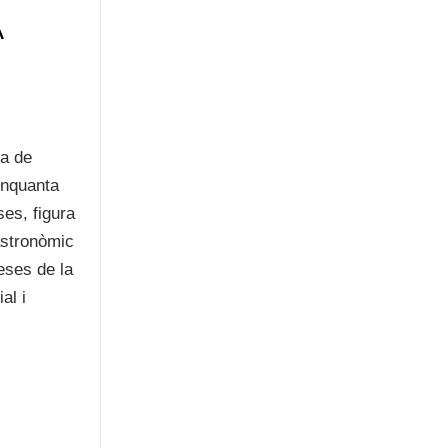
A
ra de
inquanta
es, figura
gastronòmic
eses de la
al i