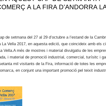
COMERÇ A LA FIRA D’ANDORRA L
cap de setmana del 27 al 29 d’octubre a l’estand de la Camb
a La Vella 2017, en aquesta edició, que coincideix amb els c
a Vella.A més de mostres i material divulgatiu de les empres
a, i material de promoció industrial, comercial, turísitc i 
tanta mil visitants de la Fira, informació de totes les empr
 comarca, en conjunt una important promoció pel teixit industri