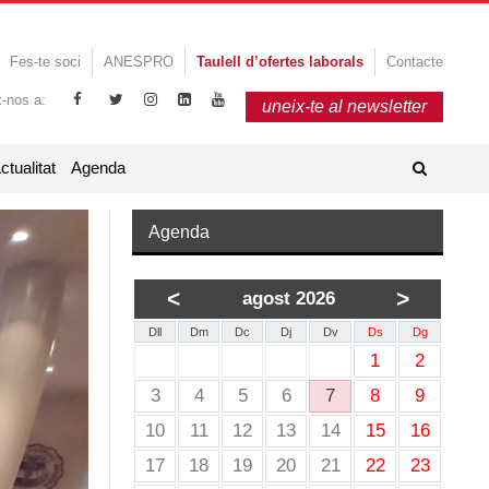
Fes-te soci
ANESPRO
Taulell d’ofertes laborals
Contacte
x-nos a:
uneix-te al newsletter
ctualitat
Agenda
Agenda
<
>
agost 2026
Dll
Dm
Dc
Dj
Dv
Ds
Dg
1
2
3
4
5
6
7
8
9
10
11
12
13
14
15
16
17
18
19
20
21
22
23