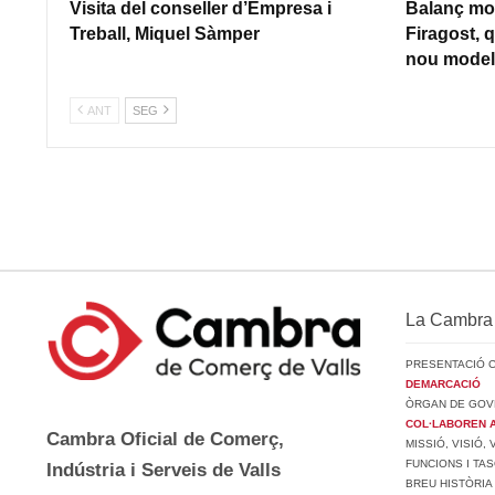
Visita del conseller d’Empresa i
Balanç mol
Treball, Miquel Sàmper
Firagost, q
nou model 
ANT
SEG
La Cambra
PRESENTACIÓ 
DEMARCACIÓ
ÒRGAN DE GOV
COL·LABOREN 
Cambra Oficial de Comerç,
MISSIÓ, VISIÓ,
FUNCIONS I TA
Indústria i Serveis de Valls
BREU HISTÒRIA