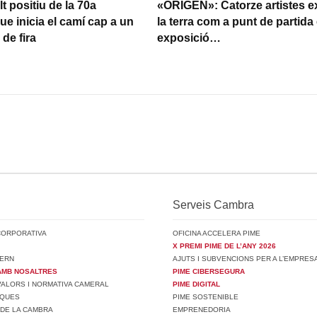
t positiu de la 70a
«ORIGEN»: Catorze artistes e
ue inicia el camí cap a un
la terra com a punt de partida 
de fira
exposició…
Serveis Cambra
CORPORATIVA
OFICINA ACCELERA PIME
X PREMI PIME DE L’ANY 2026
ERN
AJUTS I SUBVENCIONS PER A L’EMPRES
AMB NOSALTRES
PIME CIBERSEGURA
 VALORS I NORMATIVA CAMERAL
PIME DIGITAL
SQUES
PIME SOSTENIBLE
 DE LA CAMBRA
EMPRENEDORIA