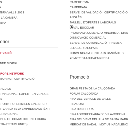
TS
CAMERFIRMA
A
CAMERDATA
BRA VALLS 2023
SERVEI DE VALIDACIÓ I CERTIFICACIÓ O
ANGLÈS
E LA CAMBRA
TAULELL D’OFERTES LABORALS
MBRA
VAL ESCOLAR
PROGRAMA COMERCIO MINORISTA. DIA
D’INNOVACIÓ COMERCIAL
erior
SERVEI DE COMUNICACIÓ I PREMSA
LLOGUER D’ESPAIS
ITZACIÓ
CONVENIS AMB ENTITATS BANCÀRIES
#EMPRESAAJUDAEMPRESA
NDE DIGITAL
UROPE NETWORK
Promoció
ORING I CERTIFICACIÓ
L
GRAN FESTA DE LA CALÇOTADA
ERCIALS
FÒRUM CALÇOTADA
ERNACIONAL. EXPERT EN VENDES
LS
FIRA DEL VEHICLE DE VALLS
PORT: T’OFERIM LES EINES PER
FIRAGOST
ITZAR LA TEVA EMPRESA AMB ÈXIT
FIRA D’ANDORRA
TERNACIONAL
FIRA AGROPECUÀRIA DE VILA-RODONA
MBER OF COMMERCE IN FLORIDA
FIRA DEL VENT DEL PLA DE SANTA MARI
FDA (ESTATS UNITS)
MERCAT DE NADAL I MOTIUS NADALENCS