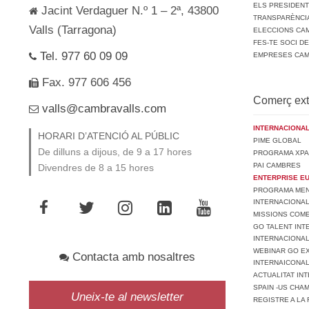
ELS PRESIDEN
Jacint Verdaguer N.º 1 – 2ª, 43800
TRANSPARÈNCI
Valls (Tarragona)
ELECCIONS CAM
FES-TE SOCI D
Tel. 977 60 09 09
EMPRESES CA
Fax. 977 606 456
Comerç ext
valls@cambravalls.com
INTERNACIONAL
HORARI D’ATENCIÓ AL PÚBLIC
PIME GLOBAL
De dilluns a dijous, de 9 a 17 hores
PROGRAMA XPA
PAI CAMBRES
Divendres de 8 a 15 hores
ENTERPRISE E
PROGRAMA MENT
INTERNACIONA
MISSIONS COM
GO TALENT INT
INTERNACIONA
WEBINAR GO EX
Contacta amb nosaltres
INTERNAICONAL
ACTUALITAT IN
SPAIN -US CHA
Uneix-te al newsletter
REGISTRE A LA 