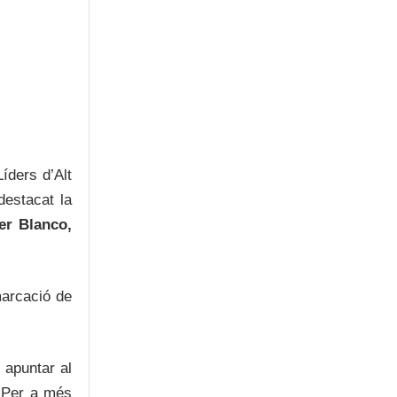
íders d’Alt
destacat la
er Blanco,
marcació de
 apuntar al
. Per a més