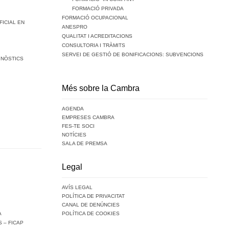
FORMACIÓ PRIVADA
FORMACIÓ OCUPACIONAL
FICIAL EN
ANESPRO
QUALITAT I ACREDITACIONS
CONSULTORIA I TRÀMITS
SERVEI DE GESTIÓ DE BONIFICACIONS: SUBVENCIONS
GNÒSTICS
Més sobre la Cambra
AGENDA
EMPRESES CAMBRA
FES-TE SOCI
NOTÍCIES
SALA DE PREMSA
Legal
AVÍS LEGAL
POLÍTICA DE PRIVACITAT
CANAL DE DENÚNCIES
A
POLÍTICA DE COOKIES
 – FICAP