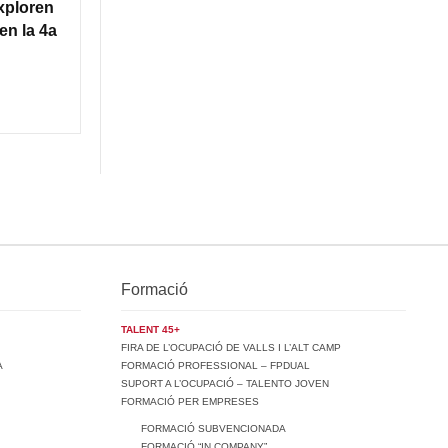
xploren
en la 4a
Formació
TALENT 45+
FIRA DE L’OCUPACIÓ DE VALLS I L’ALT CAMP
A
FORMACIÓ PROFESSIONAL – FPDUAL
SUPORT A L’OCUPACIÓ – TALENTO JOVEN
FORMACIÓ PER EMPRESES
FORMACIÓ SUBVENCIONADA
FORMACIÓ “IN COMPANY”