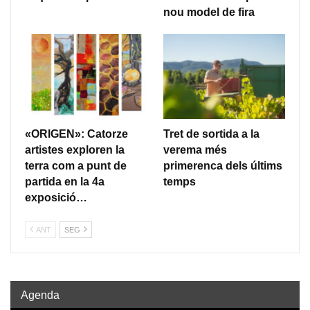
nou model de fira
«ORIGEN»: Catorze
Tret de sortida a la
artistes exploren la
verema més
terra com a punt de
primerenca dels últims
partida en la 4a
temps
exposició…
ANT
SEG
Agenda