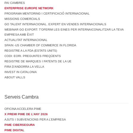
PAI CAMBRES
ENTERPRISE EUROPE NETWORK
PROGRAMA MENTORING I CERTIFICACIÓ INTERNACIONAL
MISSIONS COMERCIALS
GO TALENT INTERNACIONAL. EXPERT EN VENDES INTERNACIONALS
WEBINAR GO EXPORT: T’OFERIM LES EINES PER INTERNAICONALITZAR LA TEVA
EMPRESA AMB ÈXIT
ACTUALITAT INTERNACIONAL
SPAIN -US CHAMBER OF COMMERCE IN FLORIDA
REGISTRE A LA FDA (ESTATS UNITS)
CODI: EORI. PREGUNTES FREQÜENTS
REGISTRE DE MARQUES I PATENTS DE LA UE
FIRA D’ANDORRA LA VELLA
INVEST IN CATALONIA
ABOUT VALLS
Serveis Cambra
OFICINA ACCELERA PIME
X PREMI PIME DE L’ANY 2026
AJUTS I SUBVENCIONS PER A L’EMPRESA
PIME CIBERSEGURA
PIME DIGITAL