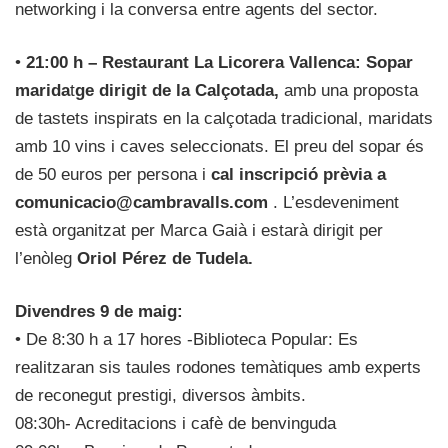
networking i la conversa entre agents del sector.
•
21:00 h – Restaurant La Licorera Vallenca: Sopar
marida
t
ge dirigit de la Calçotada,
amb una proposta
de tastets inspirats en la calçotada tradicional, maridats
amb 10 vins i caves seleccionats. El preu del sopar és
de 50 euros per persona i
cal inscripció prèvia a
comunicacio@cambravalls.com
. L’esdeveniment
està organitzat per Marca Gaià i estarà dirigit per
l’enòleg
Oriol Pérez de Tudela.
Divendres 9 de maig:
• De 8:30 h a 17 hores -Biblioteca Popular: Es
realitzaran sis taules rodones temàtiques amb experts
de reconegut prestigi, diversos àmbits.
08:30h- Acreditacions i cafè de benvinguda