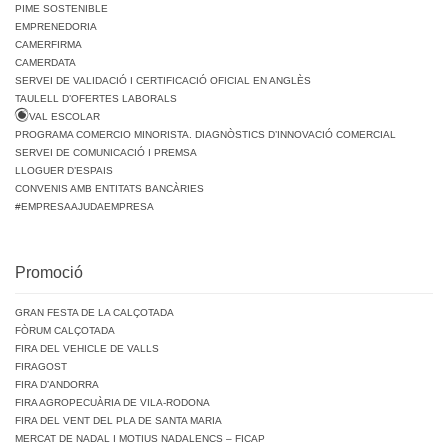
PIME SOSTENIBLE
EMPRENEDORIA
CAMERFIRMA
CAMERDATA
SERVEI DE VALIDACIÓ I CERTIFICACIÓ OFICIAL EN ANGLÈS
TAULELL D’OFERTES LABORALS
VAL ESCOLAR
PROGRAMA COMERCIO MINORISTA. DIAGNÒSTICS D’INNOVACIÓ COMERCIAL
SERVEI DE COMUNICACIÓ I PREMSA
LLOGUER D’ESPAIS
CONVENIS AMB ENTITATS BANCÀRIES
#EMPRESAAJUDAEMPRESA
Promoció
GRAN FESTA DE LA CALÇOTADA
FÒRUM CALÇOTADA
FIRA DEL VEHICLE DE VALLS
FIRAGOST
FIRA D’ANDORRA
FIRA AGROPECUÀRIA DE VILA-RODONA
FIRA DEL VENT DEL PLA DE SANTA MARIA
MERCAT DE NADAL I MOTIUS NADALENCS – FICAP